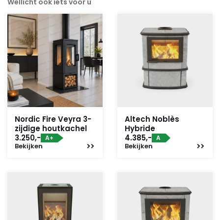
Wellicht ook iets voor u
Nordic Fire Veyra 3-
Altech Noblès
zijdige houtkachel
Hybride
3.250,-
4.385,-
A+
A
Bekijken
Bekijken