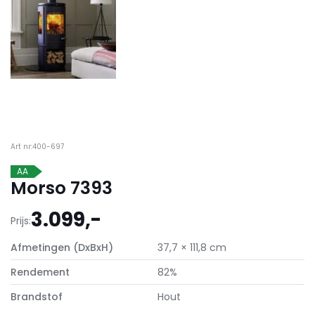
Art nr:400-697
AA
Morso 7393
3.099,-
Prijs:
Afmetingen (DxBxH)
37,7 × 111,8 cm
Rendement
82%
Brandstof
Hout