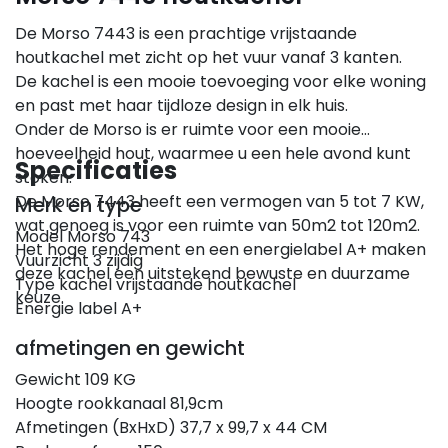
De Morso 7443 is een prachtige vrijstaande
houtkachel met zicht op het vuur vanaf 3 kanten.
De kachel is een mooie toevoeging voor elke woning
en past met haar tijdloze design in elk huis.
Onder de Morso is er ruimte voor een mooie
hoeveelheid hout, waarmee u een hele avond kunt
Specificaties
stoken.
De Morso 7443 heeft een vermogen van 5 tot 7 KW,
Merk en type
wat genoeg is voor een ruimte van 50m2 tot 120m2.
Model Morso 743
Het hoge rendement en een energielabel A+ maken
Vuurzicht 3 zijdig
deze kachel een uitstekend bewuste en duurzame
Type kachel vrijstaande houtkachel
keuze.
Energie label A+
afmetingen en gewicht
Gewicht 109 KG
Hoogte rookkanaal 81,9cm
Afmetingen (BxHxD) 37,7 x 99,7 x 44 CM