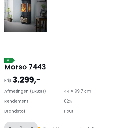
A
Morso 7443
3.299,-
Prijs:
Afmetingen (DxBxH)
44 × 99,7 cm
Rendement
82%
Brandstof
Hout
-
1
+