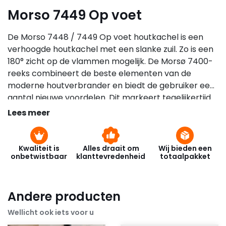
Morso 7449 Op voet
De Morso 7448 / 7449 Op voet houtkachel is een
verhoogde houtkachel met een slanke zuil. Zo is een
180° zicht op de vlammen mogelijk. De Morsø 7400-
reeks combineert de beste elementen van de
moderne houtverbrander en biedt de gebruiker een
aantal nieuwe voordelen. Dit markeert tegelijkertijd
de 160ste verjaardag van Morsø en presenteert voor
Lees meer
het eerst een opnieuw ontworpen versie van het
legendarische Morsø eekhoornmotief. De ”nieuwe”
eekhoorn versiert de matzwarte zijde en legt de
Kwaliteit is
Alles draait om
Wij bieden een
onbetwistbaar
klanttevredenheid
totaalpakket
nadruk op de huiselijke uitstraling. Met een knipoog
naar het 160-jarige geschiedenis van het bedrijf als
producent van kwalitatieve gietijzeren kachels.
Andere producten
Wellicht ook iets voor u