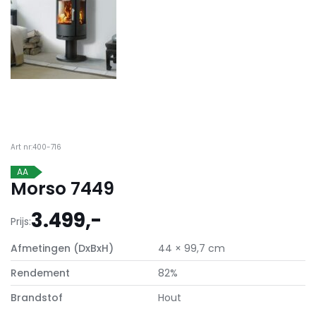
Art nr:400-716
AA
Morso 7449
3.499,-
Prijs:
Afmetingen (DxBxH)
44 × 99,7 cm
Rendement
82%
Brandstof
Hout