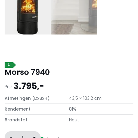
A
Morso 7940
3.795,-
Prijs:
Afmetingen (DxBxH)
43,5 × 103,2 cm
Rendement
81%
Brandstof
Hout
-
1
+