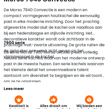
De Morso 7940 Convectie is een modern en
compact vormgegeven houtkachel die eenvoudig
past in elke moderne inrichting. Door het prachtig
afgewerkte model sluit de kachel ook naadloos aan
bij een hedendaagse en stijlvolle inrichting. Het
decoratieve karakter wordt ook zichtbaar in de
7900 serie
prachtige mat-zwarte uitvoering. De grote ruiten die
de gebruiker een uniek zicht geven op het
De serie Morsø 7900 Morsø ontwierp een volledig
vlammenspel in de kachel.
nieuwe serie kachels waarvan het moderne ontwerp
past in de meeste huizen. Een serie kachels waarvan
het kleinste detail het onvermoeibare talent
aantoont om diversiteit te begrijpen en de wil toont
om ze te omarmen.
Lees meer
Kwaliteit is
Alles draait om
Wij bieden een