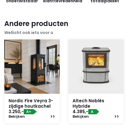
onbetwistbaar
klanttevredenheid
totaalpakket
Andere producten
Wellicht ook iets voor u
Nordic Fire Veyra 3-
Altech Noblès
zijdige houtkachel
Hybride
3.250,-
4.385,-
A+
A
Bekijken
Bekijken