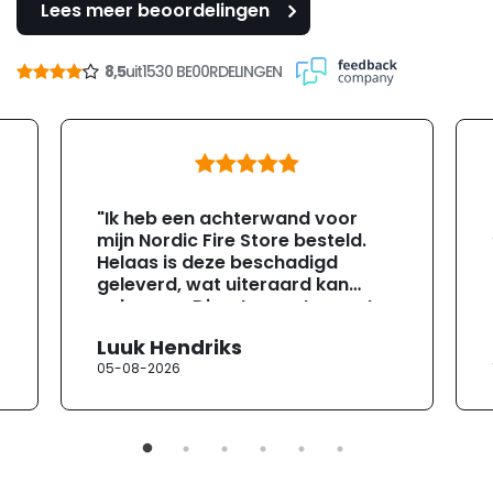
Lees meer beoordelingen
8,5
uit
1530 BE00RDELINGEN
"Ik heb een achterwand voor
mijn Nordic Fire Store besteld.
Helaas is deze beschadigd
geleverd, wat uiteraard kan
gebeuren. Direct na ontvangst
heb ik contact opgenomen met
Luuk Hendriks
de klantenservice. Helaas
05-08-2026
verloopt de communicatie erg
moeizaam; tussen de e-
mailwisselingen zit telkens
ongeveer een week. Hierdoor
duurt de afhandeling onnodig
lang. Ik hoop dat dit spoedig