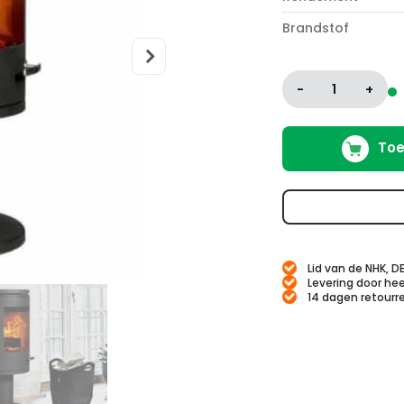
Brandstof
-
1
+
Toe
Lid van de NHK, D
Levering door hee
14 dagen retourr