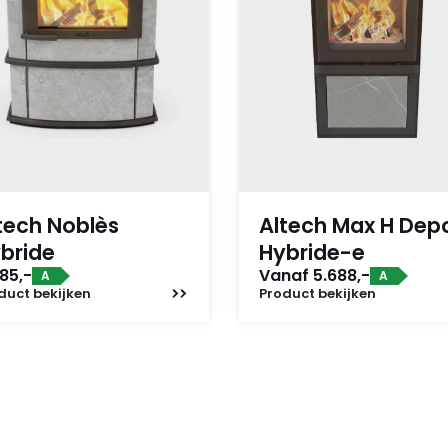
tech Noblès
Altech Max H Dep
bride
Hybride-e
85,-
Vanaf 5.688,-
A
A
duct
bekijken
Product
bekijken