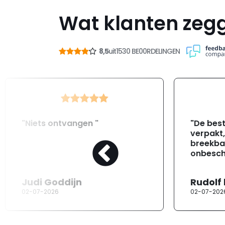
Wat klanten zeg
8,5
uit
1530 BE00RDELINGEN
"Niets ontvangen "
"De best
verpakt
breekba
onbesch
Judi Goddijn
Rudolf
02-07-2026
02-07-202