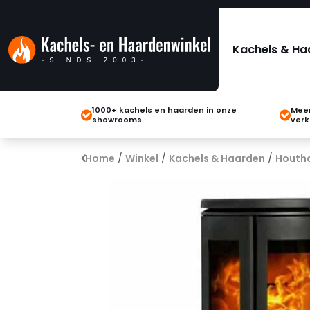
Kachels & Ha
1000+ kachels en haarden in onze
Meer
showrooms
verk
Home
/
Winkel
/
Kachels & Haarden
/
Houth