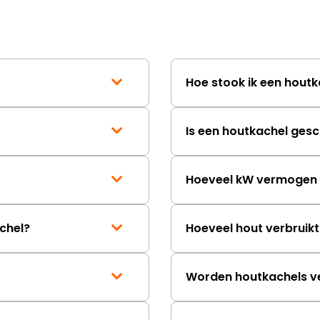
ongeveer een week. H
duurt de afhandeling
lang. Ik hoop dat dit spoedig
wordt opgelost en dat
korte termijn een nie
Hoe stook ik een houtk
onbeschadigde acht
mag ontvangen."
Is een houtkachel gesc
Hoeveel kW vermogen h
chel?
Hoeveel hout verbruik
Worden houtkachels v