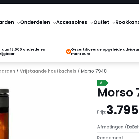
arden
Onderdelen
Accessoires
Outlet
Rookkan
 dan 12.000 onderdelen
Gecertificeerde opgeleide adviseu
rijgbaar
monteurs
aarden
/
Vrijstaande houtkachels
/ Morso 7948
A
Morso 
3.795
Prijs:
Afmetingen (DxBx
Rendement