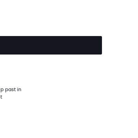
p past in
t