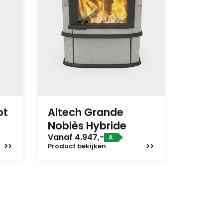
ot
Altech Grande
Noblès Hybride
Vanaf 4.947,-
A
Product
bekijken