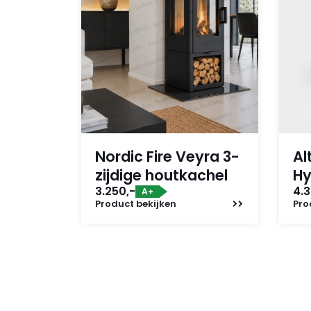
Nordic Fire Veyra 3-
Al
zijdige houtkachel
Hy
3.250,-
4.3
A+
Product
bekijken
Pro