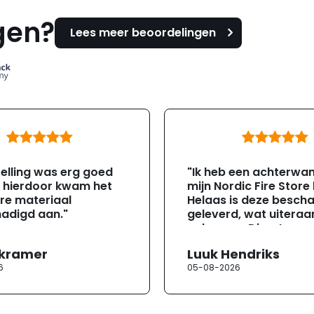
gen?
Lees meer beoordelingen
elling was erg goed
"Ik heb een achterwa
, hierdoor kwam het
mijn Nordic Fire Store
re materiaal
Helaas is deze besch
adigd aan."
geleverd, wat uiteraa
gebeuren. Direct na
ontvangst heb ik con
 kramer
Luuk Hendriks
opgenomen met de
6
05-08-2026
klantenservice. Helaa
verloopt de communi
erg moeizaam; tussen
mailwisselingen zit te