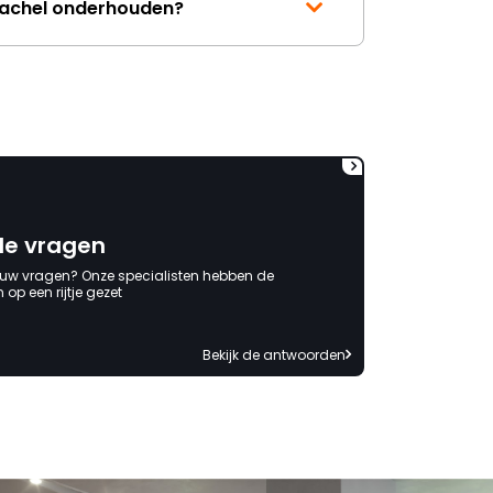
kachel onderhouden?
kosten die ik heb moeten
maken. Jammer dat
verantwoording niet
genomen wordt. Ben al
benieuwd naar het antwoord
waarin de schuld bij anderen
of mijzelf wordt neergelegd. "
de vragen
 uw vragen? Onze specialisten hebben de
op een rijtje gezet
Bekijk de antwoorden