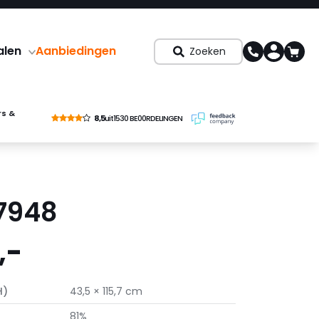
alen
Aanbiedingen
Zoeken
rs &
8,5
uit
1530 BE00RDELINGEN
7948
,-
H)
43,5 × 115,7 cm
81%