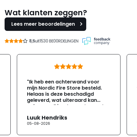
Wat klanten zeggen?
Lees meer beoordelingen
8,5
uit
1530 BE00RDELINGEN
"Ik heb een achterwand voor
mijn Nordic Fire Store besteld.
Helaas is deze beschadigd
geleverd, wat uiteraard kan
gebeuren. Direct na ontvangst
heb ik contact opgenomen met
Luuk Hendriks
de klantenservice. Helaas
05-08-2026
verloopt de communicatie erg
moeizaam; tussen de e-
mailwisselingen zit telkens