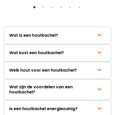
ongeveer een week. Hierdoor
duurt de afhandeling onnodig
lang. Ik hoop dat dit spoedig
wordt opgelost en dat ik op
korte termijn een nieuwe,
onbeschadigde achterwand
Wat is een houtkachel?
mag ontvangen."
Wat kost een houtkachel?
Welk hout voor een houtkachel?
Wat zijn de voordelen van een
houtkachel?
Is een houtkachel energiezuinig?