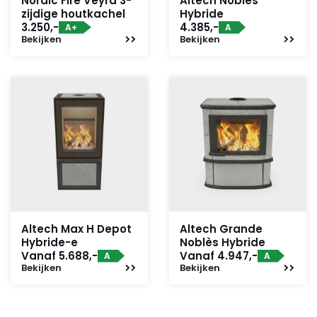
Nordic Fire Veyra 3-
Altech Noblès
zijdige houtkachel
Hybride
3.250,-
4.385,-
A+
A
Bekijken
Bekijken
Altech Max H Depot
Altech Grande
Hybride-e
Noblès Hybride
Vanaf 5.688,-
Vanaf 4.947,-
A
A
Bekijken
Bekijken