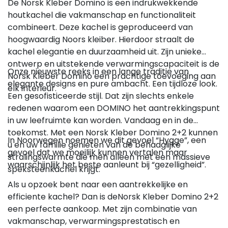
De Norsk Kleber Domino is een indrukwekkende
houtkachel die vakmanschap en functionaliteit
combineert. Deze kachel is geproduceerd van
hoogwaardig Noors kleiber. Hierdoor straalt de
kachel elegantie en duurzaamheid uit. Zijn unieke
ontwerp en uitstekende verwarmingscapaciteit is de
Onze nieuwste reeks in een lange traditie van
Norsk Kleber Domino een prachtige toevoeging aan
elegante designs en pure ambacht. Een tijdloze look.
elk interieur.
Een gesofisticeerde stijl. Dat zijn slechts enkele
redenen waarom een DOMINO het aantrekkingspunt
in uw leefruimte kan worden. Vandaag en in de
toekomst. Met een Norsk Kleber Domino 2+2 kunnen
In Noorwegen noemen we dit gevoel “Hygge”, een
u en uw familie genieten van de behaaglijke
gevoel dat we moeilijk kunnen vertalen maar
stralingswarmte die men alleen met een massieve
waarschijnlijk het beste aanleunt bij “gezelligheid”.
speksteenkachel krijgt.
Als u opzoek bent naar een aantrekkelijke en
efficiente kachel? Dan is deNorsk Kleber Domino 2+2
een perfecte aankoop. Met zijn combinatie van
vakmanschap, verwarmingsprestatisch en