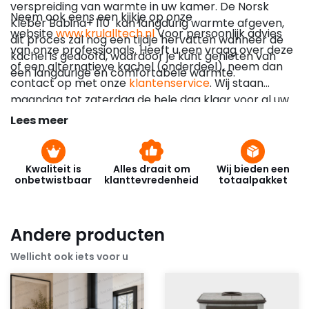
verspreiding van warmte in uw kamer. De Norsk
Neem ook eens een kijkje op onze
Kleber Babina+ 110 kan langdurig warmte afgeven,
website
www.krulalltech.nl
Voor persoonlijk advies
dit proces zal nog een tijdje hervatten wanneer de
van onze professionals. Heeft u een vraag over deze
kachel is gedoofd, waardoor je kunt genieten van
of een alternatieve kachel (onderdeel), neem dan
een langdurige en comfortabele warmte.
contact op met onze
klantenservice
. Wij staan
maandag tot zaterdag de hele dag klaar voor al uw
vragen.
Lees meer
Kwaliteit is
Alles draait om
Wij bieden een
onbetwistbaar
klanttevredenheid
totaalpakket
Andere producten
Wellicht ook iets voor u