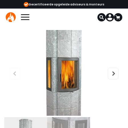
e opgeleide adviseurs & monteurs
1000+ kachels en haarden in onze sho