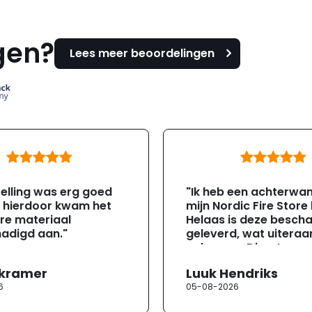
gen?
Lees meer beoordelingen
elling was erg goed
"Ik heb een achterwa
, hierdoor kwam het
mijn Nordic Fire Store
re materiaal
Helaas is deze besch
adigd aan."
geleverd, wat uiteraa
gebeuren. Direct na
ontvangst heb ik con
 kramer
Luuk Hendriks
opgenomen met de
6
05-08-2026
klantenservice. Helaa
verloopt de communi