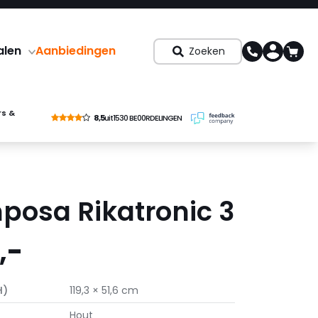
alen
Aanbiedingen
Zoeken
rs &
8,5
uit
1530 BE00RDELINGEN
mposa Rikatronic 3
,-
H)
119,3 × 51,6 cm
Hout