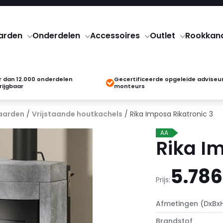
arden
Onderdelen
Accessoires
Outlet
Rookkan
 dan 12.000 onderdelen
Gecertificeerde opgeleide adviseu
rijgbaar
monteurs
aarden
/
Vrijstaande houtkachels
/ Rika Imposa Rikatronic 3
AA
Rika I
5.786
Prijs:
Afmetingen (DxBx
Brandstof