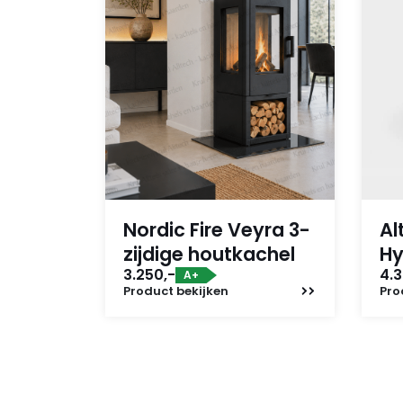
Nordic Fire Veyra 3-
Al
zijdige houtkachel
Hy
3.250,-
4.3
A+
Product
bekijken
Pro