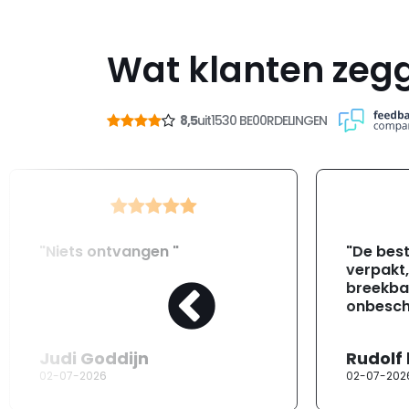
Wat klanten zeg
8,5
uit
1530 BE00RDELINGEN
"Niets ontvangen "
"De best
verpakt
breekba
onbesch
Judi Goddijn
Rudolf
02-07-2026
02-07-202