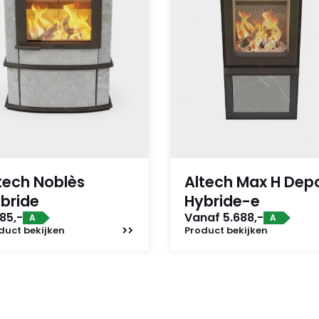
tech Noblès
Altech Max H Dep
bride
Hybride-e
85,-
Vanaf 5.688,-
A
A
duct
bekijken
Product
bekijken