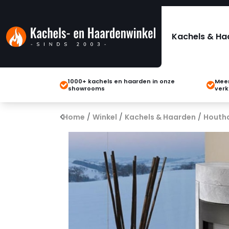
Kachels & Ha
1000+ kachels en haarden in onze
Meer
showrooms
verk
Home
/
Winkel
/
Kachels & Haarden
/
Houth