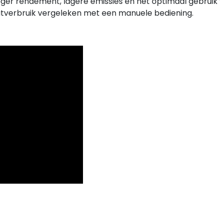
ger rendement, lagere emissies en het optimaal gebruik
utverbruik vergeleken met een manuele bediening.