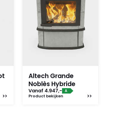
ot
Altech Grande
Noblès Hybride
Vanaf 4.947,-
A
Product
bekijken