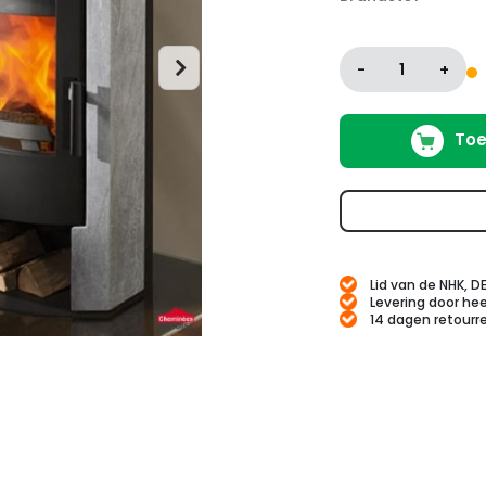
-
1
+
Toe
Lid van de NHK, D
Levering door hee
14 dagen retourr