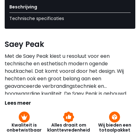
Beschrijving
Technische specificaties
Saey Peak
Met de Saey Peak kiest u resoluut voor een
technische en esthetisch modern ogende
houtkachel. Dat komt vooral door het design. Wij
hechten ook een groot belang aan een
geavanceerde verbrandingstechniek en
hoogwaardige kwaliteit. De Saey Peak is gebouwd
met de meest hedendaagse technologie.
Lees meer
Kwaliteit is
Alles draait om
Wij bieden een
onbetwistbaar
klanttevredenheid
totaalpakket