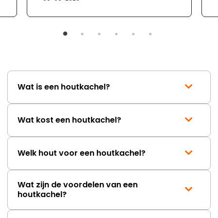
verloopt de communicatie erg
moeizaam; tussen de e-
mailwisselingen zit telkens
ongeveer een week. Hierdoor
duurt de afhandeling onnodig
lang. Ik hoop dat dit spoedig
wordt opgelost en dat ik op
korte termijn een nieuwe,
onbeschadigde achterwand
Wat is een houtkachel?
mag ontvangen."
Wat kost een houtkachel?
Welk hout voor een houtkachel?
Wat zijn de voordelen van een
houtkachel?