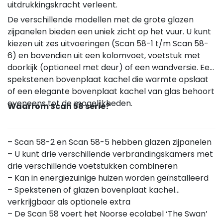
uitdrukkingskracht verleent.
De verschillende modellen met de grote glazen
zijpanelen bieden een uniek zicht op het vuur. U kunt
kiezen uit zes uitvoeringen (Scan 58-1 t/m Scan 58-
6) en bovendien uit een kolomvoet, voetstuk met
doorkijk (optioneel met deur) of een wandversie. Een
spekstenen bovenplaat kachel die warmte opslaat
of een elegante bovenplaat kachel van glas behoort
eveneens tot de mogelijkheden.
Waarrom Scan 58 serie?
– Scan 58-2 en Scan 58-5 hebben glazen zijpanelen
– U kunt drie verschillende verbrandingskamers met
drie verschillende voetstukken combineren
– Kan in energiezuinige huizen worden geïnstalleerd
– Spekstenen of glazen bovenplaat kachel
verkrijgbaar als optionele extra
– De Scan 58 voert het Noorse ecolabel ‘The Swan’