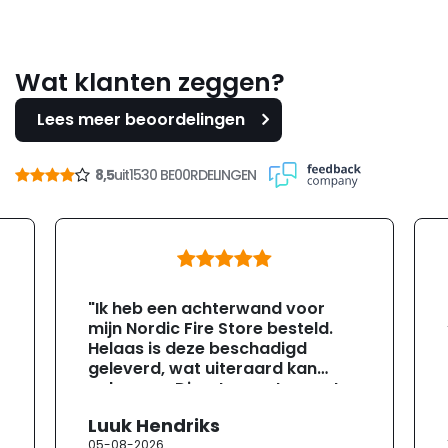
Wat klanten zeggen?
Lees meer beoordelingen
8,5
uit
1530 BE00RDELINGEN
"Ik heb een achterwand voor
mijn Nordic Fire Store besteld.
Helaas is deze beschadigd
geleverd, wat uiteraard kan
gebeuren. Direct na ontvangst
heb ik contact opgenomen met
Luuk Hendriks
de klantenservice. Helaas
05-08-2026