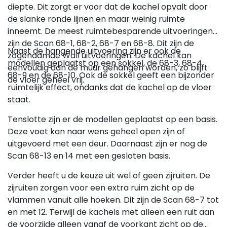
diepte. Dit zorgt er voor dat de kachel opvalt door
de slanke ronde lijnen en maar weinig ruimte
inneemt. De meest ruimtebesparende uitvoeringen
zijn de Scan 68-1, 68-2, 68-7 en 68-8. Dit zijn de
Naast de hangende uitvoering zijn er ook de
zogenaamde Wall uitvoeringen. De kachel kan
modellen geplaatst op een sokkel, de 68-3, 68-4,
eenvoudig aan de muur gehangen worden, zo blijft
68-9 en de 68-10. Ook de sokkel geeft een bijzonder
de vloer geheel vrij.
ruimtelijk effect, ondanks dat de kachel op de vloer
staat.
Tenslotte zijn er de modellen geplaatst op een basis.
Deze voet kan naar wens geheel open zijn of
uitgevoerd met een deur. Daarnaast zijn er nog de
Scan 68-13 en 14 met een gesloten basis.
Verder heeft u de keuze uit wel of geen zijruiten. De
zijruiten zorgen voor een extra ruim zicht op de
vlammen vanuit alle hoeken. Dit zijn de Scan 68-7 tot
en met 12. Terwijl de kachels met alleen een ruit aan
de voorzijde alleen vanaf de voorkant zicht op de