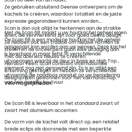
Ze gebruiken uitsluitend Deense ontwerpers om de
kachels te creëren, waardoor totaliteit en de juiste
expressie gegarandeerd kunnen worden.
Scan is dan ook altijd te herkennen aan de strakke
Met de Scan 68 maakt u uw houtkachel geheel eigen.
lijnen, die kenmerkend zijn voor goed Deens design.
De Scan 68 is een moderne houtkachel die geheel
Ze hebben ook een traditie om nieuwe normen te
aangepast kan worden aan uw wensen. Deze kachel
stellen en de ontwerpers gaan elke uitdaging aan
is leverbaar in maar liefst 16 verschillende
met als doel iets nieuws te creëren.
uitvoeringen waarbij de deur in basis en High Top
Hierdoor heeft Scan constant internationale
element nog niet genoemd zijn. Zo is er altijd een
erkenning gekregen en hebben ze verschillende
uitvoering die naadloos aansluit op uw benadering
designprijzen gewonnen voor het vakmanschap.
van een gezellig houtvuur.
Vele mogelijkheden:
De Scan 68 is leverbaar in het standaard zwart of
zwart met aluminium accenten.
De vorm van de kachel valt direct op, een relatief
brede eclips als doorsnede met een beperkte