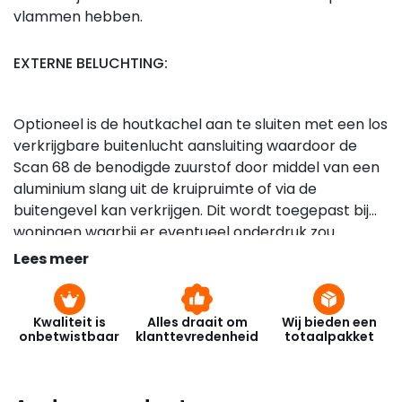
vlammen hebben.
EXTERNE BELUCHTING:
Optioneel is de houtkachel aan te sluiten met een los
verkrijgbare buitenlucht aansluiting waardoor de
Scan 68 de benodigde zuurstof door middel van een
aluminium slang uit de kruipruimte of via de
buitengevel kan verkrijgen. Dit wordt toegepast bij
woningen waarbij er eventueel onderdruk zou
kunnen ontstaan waardoor rook terugslag zou
Lees meer
kunnen voorkomen. ( Woningen gebouwd met de
nieuwste isolatie normen )
Kwaliteit is
Alles draait om
Wij bieden een
onbetwistbaar
klanttevredenheid
totaalpakket