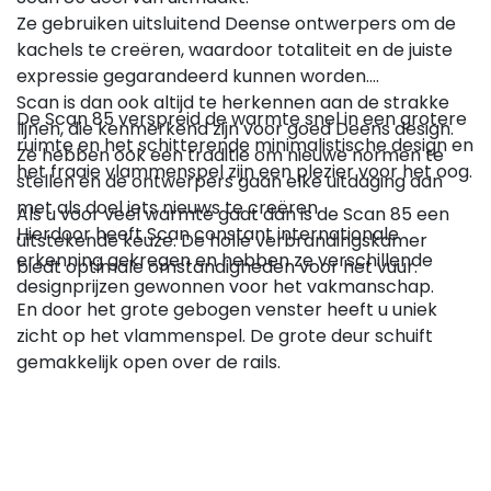
Ze gebruiken uitsluitend Deense ontwerpers om de
kachels te creëren, waardoor totaliteit en de juiste
expressie gegarandeerd kunnen worden.
Scan is dan ook altijd te herkennen aan de strakke
De Scan 85 verspreid de warmte snel in een grotere
lijnen, die kenmerkend zijn voor goed Deens design.
ruimte en het schitterende minimalistische design en
Ze hebben ook een traditie om nieuwe normen te
het fraaie vlammenspel zijn een plezier voor het oog.
stellen en de ontwerpers gaan elke uitdaging aan
met als doel iets nieuws te creëren.
Als u voor veel warmte gaat dan is de Scan 85 een
Hierdoor heeft Scan constant internationale
uitstekende keuze. De holle verbrandingskamer
erkenning gekregen en hebben ze verschillende
biedt optimale omstandigheden voor het vuur.
designprijzen gewonnen voor het vakmanschap.
En door het grote gebogen venster heeft u uniek
zicht op het vlammenspel. De grote deur schuift
gemakkelijk open over de rails.