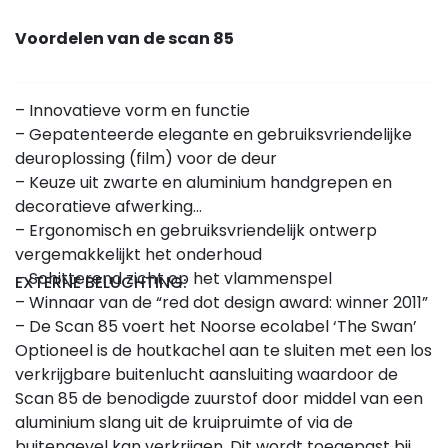
Voordelen van de scan 85
– Innovatieve vorm en functie
– Gepatenteerde elegante en gebruiksvriendelijke
deuroplossing (film) voor de deur
– Keuze uit zwarte en aluminium handgrepen en
decoratieve afwerking
– Ergonomisch en gebruiksvriendelijk ontwerp
vergemakkelijkt het onderhoud
– Schitterend zicht op het vlammenspel
EXTERNE BELUCHTING:
– Winnaar van de “red dot design award: winner 2011”
– De Scan 85 voert het Noorse ecolabel ‘The Swan’
Optioneel is de houtkachel aan te sluiten met een los
verkrijgbare buitenlucht aansluiting waardoor de
Scan 85 de benodigde zuurstof door middel van een
aluminium slang uit de kruipruimte of via de
buitengevel kan verkrijgen. Dit wordt toegepast bij