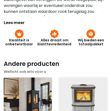
woningen waarbij er eventueel onderdruk zou
kunnen ontstaan waardoor rook terugslag zou
kunnen voorkomen. ( Woningen gebouwd met de
Lees meer
nieuwste isolatie normen )
Kwaliteit is
Alles draait om
Wij bieden een
onbetwistbaar
klanttevredenheid
totaalpakket
Andere producten
Wellicht ook iets voor u