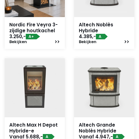
Nordic Fire Veyra 3-
Altech Noblès
zijdige houtkachel
Hybride
3.250,-
4.385,-
A+
A
Bekijken
Bekijken
Altech Max H Depot
Altech Grande
Hybride-e
Noblès Hybride
Vanaf 5.688,-
Vanaf 4.947,-
A
A