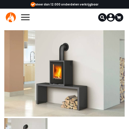
dan 12.000 onderdelen verkrijgbaar
Gecertificeerde opgeleide adviseu