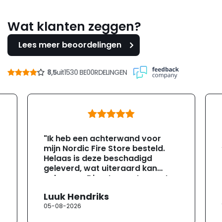
Wat klanten zeggen?
Lees meer beoordelingen
8,5
uit
1530 BE00RDELINGEN
"Ik heb een achterwand voor
mijn Nordic Fire Store besteld.
Helaas is deze beschadigd
geleverd, wat uiteraard kan
gebeuren. Direct na ontvangst
heb ik contact opgenomen met
Luuk Hendriks
de klantenservice. Helaas
05-08-2026
verloopt de communicatie erg
moeizaam; tussen de e-