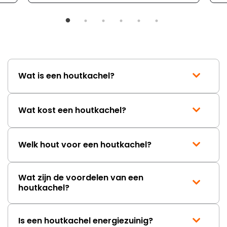
mailwisselingen zit telkens
ongeveer een week. Hierdoor
duurt de afhandeling onnodig
lang. Ik hoop dat dit spoedig
wordt opgelost en dat ik op
korte termijn een nieuwe,
onbeschadigde achterwand
Wat is een houtkachel?
mag ontvangen."
Wat kost een houtkachel?
Welk hout voor een houtkachel?
Wat zijn de voordelen van een
houtkachel?
Is een houtkachel energiezuinig?