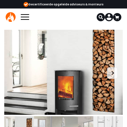
ijgbaar
Gecertificeerde opgeleide adviseurs & monteurs
1000+