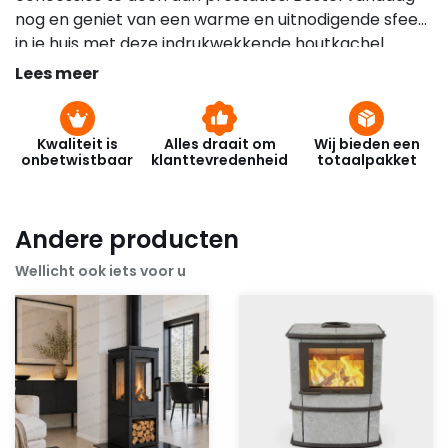
nog en geniet van een warme en uitnodigende sfeer
in je huis met deze indrukwekkende houtkachel.
Geïnteresseerd in het volledige assortiment van
Lees meer
Termatech?
Bekijk deze dan hier!
Kwaliteit is
Alles draait om
Wij bieden een
onbetwistbaar
klanttevredenheid
totaalpakket
Andere producten
Wellicht ook iets voor u