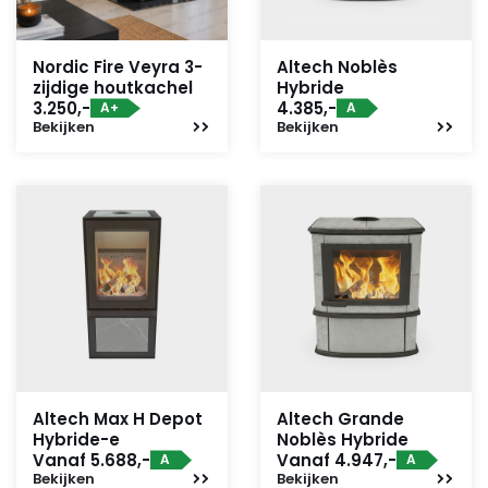
Nordic Fire Veyra 3-
Altech Noblès
zijdige houtkachel
Hybride
3.250,-
4.385,-
A+
A
Bekijken
Bekijken
Altech Max H Depot
Altech Grande
Hybride-e
Noblès Hybride
Vanaf 5.688,-
Vanaf 4.947,-
A
A
Bekijken
Bekijken