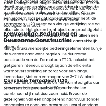
Deze houtkachel is ontworpen met aandacht voor
verbrandingstechnologie, maximaliseert de TT20 de
detail, met een strakke en eigentijdse uitstraling die
warmteafgifte terwijl het brandstofverbruik wordt
moeiteloos past in diverse interieurstijlen. Of je nu
geoptimaliseerd. Dit betekent niet alleen lagere
een modern, klassiek of landelijk interieur hebt, de
stookkosten, maar ook een verminderde
Termatech TT20 voegt een vleugje verfijning toe aan
ecologische impact.
elke ruimte. Het glazen front biedt een prachtig zicht
Eenvoudige Bediening en
op het vlammenspel, waardoor het niet alleen een
Duurzame Constructie:
warmtebron is, maar ook een visueel aantrekkelijk
element.
Met gebruiksvriendelijke bedieningselementen kun je
de warmte naar wens regelen. De duurzame
constructie van de Termatech TT20, inclusief het
gietijzeren interieur, draagt bij aan de efficiënte
warmteverspreiding en zorgt voor een lange
levensduur. Met een vermogen van 3-7 kW biedt
Conclusie Termatech tt20:
deze kachel de flexibiliteit om de warmteafgifte aan
Kies voor de Termatech TT20 houtkachel en
te passen aan jouw behoeften.
combineer stijl met duurzaamheid. Ervaar de
gezelligheid van een knapperend haardvuur zonder
concessies te doen aan prestaties. Bestel vandaag