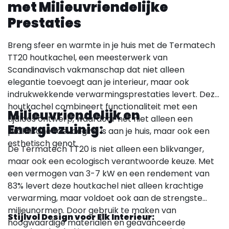
met Milieuvriendelijke
Prestaties
Breng sfeer en warmte in je huis met de Termatech
TT20 houtkachel, een meesterwerk van
Scandinavisch vakmanschap dat niet alleen
elegantie toevoegt aan je interieur, maar ook
indrukwekkende verwarmingsprestaties levert. Deze
houtkachel combineert functionaliteit met een
Milieuvriendelijk en
tijdloos ontwerp, waardoor het niet alleen een
Energiezuinig:
praktische toevoeging is aan je huis, maar ook een
esthetisch genot.
De Termatech TT20 is niet alleen een blikvanger,
maar ook een ecologisch verantwoorde keuze. Met
een vermogen van 3-7 kW en een rendement van
83% levert deze houtkachel niet alleen krachtige
verwarming, maar voldoet ook aan de strengste
milieunormen. Door gebruik te maken van
Stijlvol Design voor Elk Interieur:
hoogwaardige materialen en geavanceerde