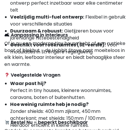
ontwerp perfect inzetbaar waar elke centimeter
telt
Veelzijdig multi-fuel ontwerp:
Flexibel in gebruik
voor verschillende situaties
Duurzaam & robuust:
Gietijzeren bouw voor
🛋 Aanpassing in interieurs
jarenlange hittebestendigheid
Of je nu een moderne tiny house hebt of een rustieke
Geschikt voor rookruimtes (SE-versie):
Voor
boot of blokhut – de Hobbit Stove past moeiteloos in
modulaties in strengere regelgeving
elk klein, leefbaar interieur en biedt behaaglijke sfeer
en warmte.
Veelgestelde Vragen
Waar past hij?
Perfect in tiny houses, kleinere woonruimtes,
caravans, boten of buitenhutten.
Hoe weinig ruimte heb je nodig?
Zonder shields: 400 mm zijkant, 450 mm
achterkant; met shields: 150 mm / 100 mm.
Bestel Nu – beperkt beschikbaar
Hierdoor efficiënt in kleine ruimtes.