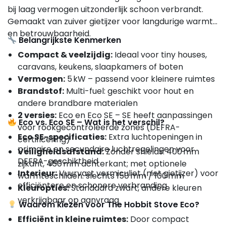
bij laag vermogen uitzonderlijk schoon verbrandt.
Gemaakt van zuiver gietijzer voor langdurige warmte
en betrouwbaarheid.
Belangrijkste Kenmerken
Compact & veelzijdig:
Ideaal voor tiny houses,
caravans, keukens, slaapkamers of boten
Vermogen:
5 kW – passend voor kleinere ruimtes
Brandstof:
Multi-fuel: geschikt voor hout en
andere brandbare materialen
2 versies:
Eco en Eco SE – SE heeft aanpassingen
Eco vs. Eco SE – Wat is het verschil?
voor rookgecontroleerde zones (DEFRA-
Eco SE-specificaties:
Extra luchtopeningen in
certificering)
primaire en secundaire luchtregelingen voor
Veiligheidsafstand:
Zonder shields: 400 mm
DEFRA-geschiktheid
zijkant, 450 mm achterkant; met optionele
Interieur:
Vuurvast vermiculiet (niet gietijzer) voor
warmteschilden: slechts 150 mm / 100 mm
efficiëntere en schonere verbranding
Kleuropties:
Standaard zwart, andere kleuren
verkrijgbaar op aanvraag
Waarom kiezen voor The Hobbit Stove Eco?
Efficiënt in kleine ruimtes:
Door compact