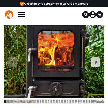
ijgbaar
Gecertificeerde opgeleide adviseurs & monteurs
1000+