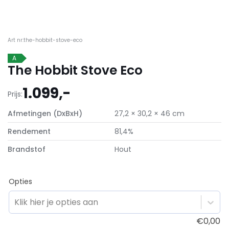
Art nr:the-hobbit-stove-eco
A
The Hobbit Stove Eco
1.099,-
Prijs:
Afmetingen (DxBxH)
27,2 × 30,2 × 46 cm
Rendement
81,4%
Brandstof
Hout
Opties
Klik hier je opties aan
€
0,00