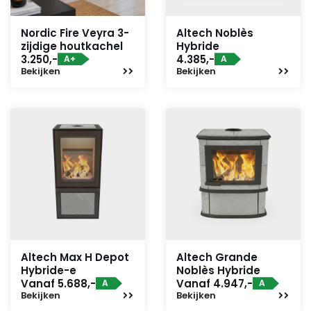
Nordic Fire Veyra 3-
Altech Noblès
zijdige houtkachel
Hybride
3.250,-
4.385,-
A+
A
Bekijken
Bekijken
Altech Max H Depot
Altech Grande
Hybride-e
Noblès Hybride
Vanaf 5.688,-
Vanaf 4.947,-
A
A
Bekijken
Bekijken