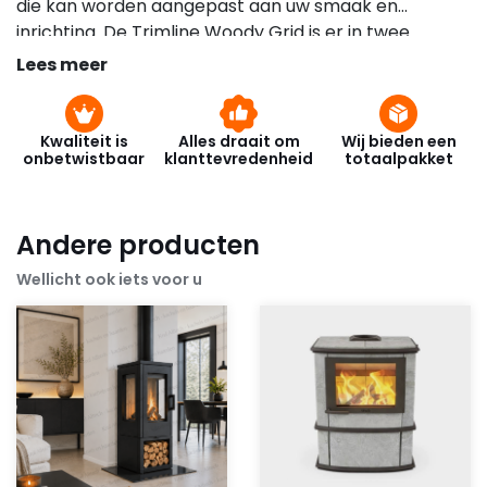
die kan worden aangepast aan uw smaak en
inrichting. De Trimline Woody Grid is er in twee
varianten: Woody Grid S (met vierkante blokken
Lees meer
onder de kachel) en Woody Grid R (met
rechthoekige blokken onder de kachel). Voor deze
afwerkingen zijn ook losse blokken verkrijgbaar om
Kwaliteit is
Alles draait om
Wij bieden een
onbetwistbaar
klanttevredenheid
totaalpakket
uw kachel een unieke uitstraling te geven. Vierkante
blokken kunnen worden uitgerust met deuren en
planken in de tinten: Dusty White, Pastel Blue, Terra
Andere producten
Berry en Ginger Yellow.
Wellicht ook iets voor u