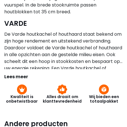
vuurspel. In de brede stookruimte passen
houtblokken tot 35 cm breed.
VARDE
De Varde houtkachel of houthaard staat bekend om
zijn hoge rendement en uitstekend verbranding.
Daardoor voldoet de Varde houtkachel of houthaard
in alle opzichten aan de gestelde milieu eisen. Ook
scheelt dit een hoop in stookkosten en bespaart op
uw energie rekening. Een Varde houtkachel of
houthaard is uiteraard leverbaar in verschillende
Lees meer
afmetingen en soorten. Door onze uitgebreide kennis
en ervaring op het gebied van interieur,
warmtetechniek, vuurarchitectuur, rookkanalen,
Kwaliteit is
Alles draait om
Wij bieden een
onbetwistbaar
klanttevredenheid
totaalpakket
gasleidingen en bouwvoorschriften kunnen wij ieder
type bij u thuis installeren. Ook de ervaring met
Varde houtkachels en houthaarden is zeer
Andere producten
uitgebreid.