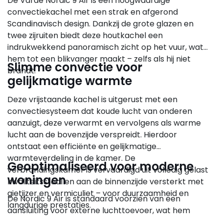
De Varde Nordic 9 Air is een hoogwaardige
convectiekachel met een strak en afgerond
Scandinavisch design. Dankzij de grote glazen en
twee zijruiten biedt deze houtkachel een
indrukwekkend panoramisch zicht op het vuur, wat
hem tot een blikvanger maakt – zelfs als hij niet
Slimme convectie voor
brandt.
gelijkmatige warmte
Deze vrijstaande kachel is uitgerust met een
convectiesysteem dat koude lucht van onderen
aanzuigt, deze verwarmt en vervolgens als warme
lucht aan de bovenzijde verspreidt. Hierdoor
ontstaat een efficiënte en gelijkmatige
warmteverdeling in de kamer. De
Geoptimaliseerd voor moderne
verbrandingskamer is vervaardigd uit volledig gelast
woningen
kwaliteitsstaal en aan de binnenzijde versterkt met
gietijzer en vermiculiet – voor duurzaamheid en
De Nordic 9 Air is standaard voorzien van een
langdurige prestaties.
aansluiting voor externe luchttoevoer, wat hem