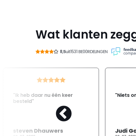
Wat klanten zeg
8,5
uit
1531 BE00RDELINGEN
"Ik heb daar nu één keer
"Niets o
besteld"
steven Dhauwers
Judi G