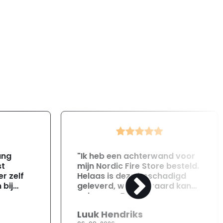
ang
"Ik heb een achterwand voor
st
mijn Nordic Fire Store besteld.
r zelf
Helaas is deze beschadigd
 bij
geleverd, wat uiteraard kan
gebeuren. Direct na
ontvangst heb ik contact
Luuk Hendriks
opgenomen met de