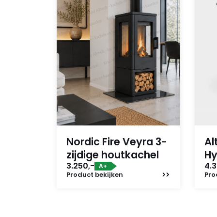
Nordic Fire Veyra 3-
Al
zijdige houtkachel
Hy
3.250,-
4.3
A+
Product
bekijken
Pro