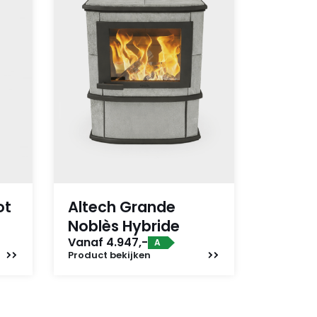
ot
Altech Grande
Noblès Hybride
Vanaf 4.947,-
A
Product
bekijken