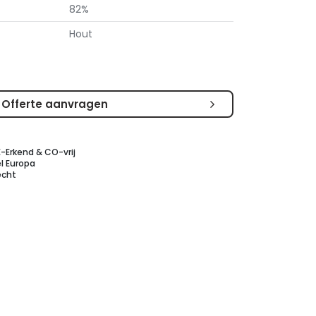
82%
Hout
Offerte aanvragen
E-Erkend & CO-vrij
l Europa
echt