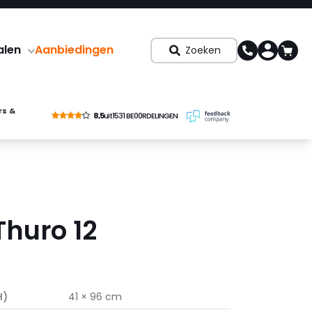
alen
Aanbiedingen
Zoeken
rs &
8,5
uit
1531 BE00RDELINGEN
Thuro 12
H)
41 × 96 cm