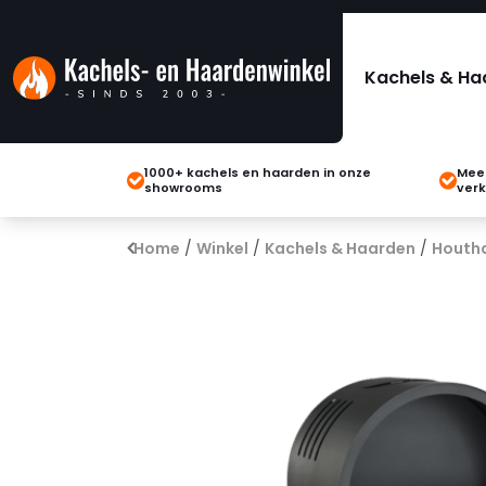
Kachels & Ha
1000+ kachels en haarden in onze
Meer
showrooms
verk
Home
/
Winkel
/
Kachels & Haarden
/
Houth