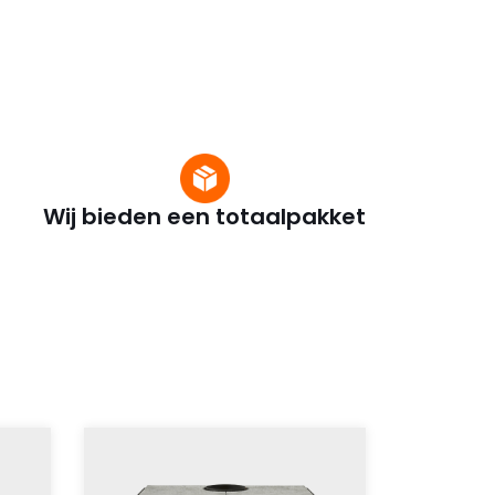
 Ook
nnis en
 en
hels en
Wij bieden een totaalpakket