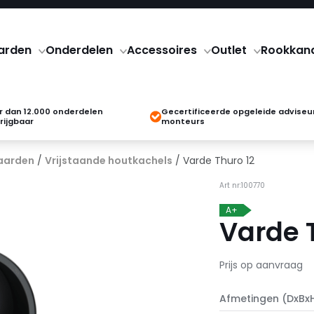
arden
Onderdelen
Accessoires
Outlet
Rookkan
 dan 12.000 onderdelen
Gecertificeerde opgeleide adviseu
rijgbaar
monteurs
aarden
/
Vrijstaande houtkachels
/ Varde Thuro 12
Art nr:100770
A+
Varde 
Prijs op aanvraag
Afmetingen (DxBx