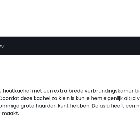
es
ieke houtkachel met een extra brede verbrandingskamer b
rdat deze kachel zo klein is kun je hem eigenlijk altijd v
ij sommige grote haarden kunt hebben. De asla heeft een 
k maakt.
bekend om zijn hoge rendement en uitstekend verbrandin