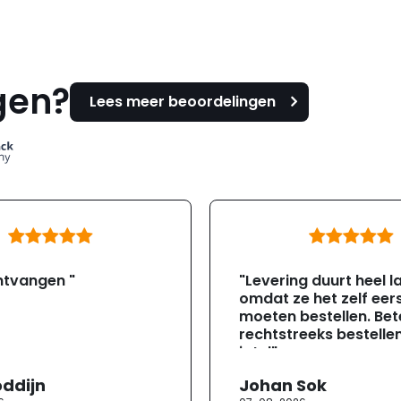
gen?
Lees meer beoordelingen
ntvangen "
"Levering duurt heel l
omdat ze het zelf eer
moeten bestellen. Bete
rechtstreeks bestellen
jotul"
oddijn
Johan Sok