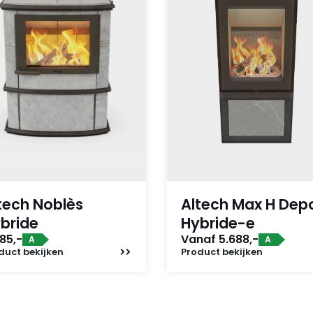
tech Noblès
Altech Max H Dep
bride
Hybride-e
85,-
Vanaf 5.688,-
A
A
duct
bekijken
Product
bekijken