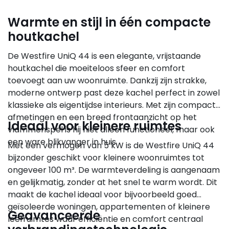
Warmte en stijl in één compacte
houtkachel
De Westfire UniQ 44 is een elegante, vrijstaande
houtkachel die moeiteloos sfeer en comfort
toevoegt aan uw woonruimte. Dankzij zijn strakke,
moderne ontwerp past deze kachel perfect in zowel
klassieke als eigentijdse interieurs. Met zijn compacte
afmetingen en een breed frontaanzicht op het
Ideaal voor kleinere ruimtes
vlammenspel is hij niet alleen functioneel, maar ook
een ware blikvanger in huis.
Met een vermogen van 5 kW is de Westfire UniQ 44
bijzonder geschikt voor kleinere woonruimtes tot
ongeveer 100 m³. De warmteverdeling is aangenaam
en gelijkmatig, zonder at het snel te warm wordt. Dit
maakt de kachel ideaal voor bijvoorbeeld goed
geïsoleerde woningen, appartementen of kleinere
Geavanceerde
leefruimtes waar efficiëntie en comfort centraal