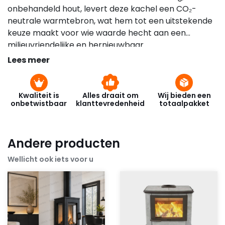
onbehandeld hout, levert deze kachel een CO₂-
neutrale warmtebron, wat hem tot een uitstekende
keuze maakt voor wie waarde hecht aan een
milieuvriendelijke en hernieuwbaar
verwarmingsalternatief.
Lees meer
Kwaliteit is
Alles draait om
Wij bieden een
onbetwistbaar
klanttevredenheid
totaalpakket
Andere producten
Wellicht ook iets voor u