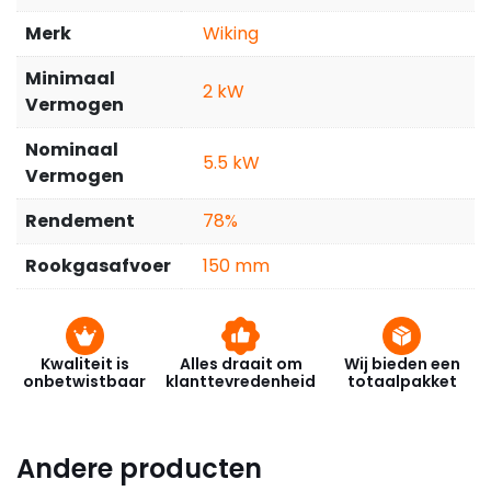
Merk
Wiking
Minimaal
2
Vermogen
Nominaal
5.5
Vermogen
Rendement
78%
Rookgasafvoer
150 mm
Kwaliteit is
Alles draait om
Wij bieden een
onbetwistbaar
klanttevredenheid
totaalpakket
Andere producten