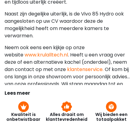
en tijdloos uiterlijk creëert.
Naast zijn degelijke uiterlijk, is de Vivo 85 Hydro ook
aangesloten op uw CV waardoor deze de
mogelijkheid heeft om meerdere kamers te
verwarmen.
Neem ook eens een kijkje op onze
website
www.krulalltech.nl
. Heeft u een vraag over
deze of een alternatieve kachel (onderdeel), neem
dan contact op met onze
klantenservice.
Of kom bij
ons langs in onze showroom voor persoonlijk advies
van onze professionals. Wij staan maandag tot en
met zaterdag de hele dag klaar voor al uw vragen.
Lees meer
Kwaliteit is
Alles draait om
Wij bieden een
onbetwistbaar
klanttevredenheid
totaalpakket