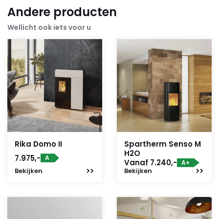
Andere producten
Wellicht ook iets voor u
Rika Domo II
Spartherm Senso M
H2O
7.975,-
A
Vanaf 7.240,-
A+
Bekijken
Bekijken