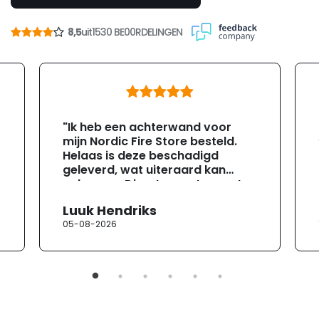
8,5
uit
1530 BE00RDELINGEN
"Ik heb een achterwand voor
mijn Nordic Fire Store besteld.
Helaas is deze beschadigd
geleverd, wat uiteraard kan
gebeuren. Direct na ontvangst
heb ik contact opgenomen met
Luuk Hendriks
de klantenservice. Helaas
05-08-2026
verloopt de communicatie erg
moeizaam; tussen de e-
mailwisselingen zit telkens
ongeveer een week. Hierdoor
duurt de afhandeling onnodig
lang. Ik hoop dat dit spoedig
wordt opgelost en dat ik op