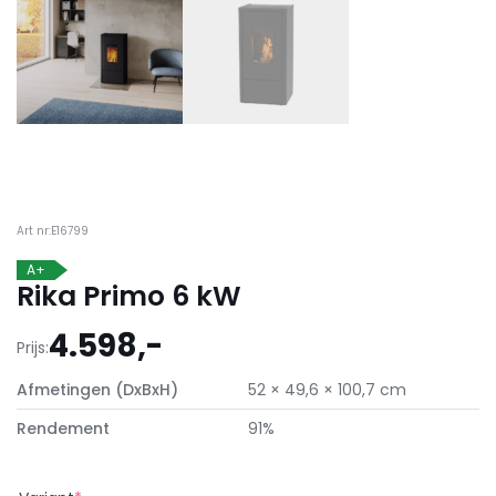
Art nr:E16799
A+
Rika Primo 6 kW
4.598,-
Prijs:
Afmetingen (DxBxH)
52 × 49,6 × 100,7 cm
Rendement
91%