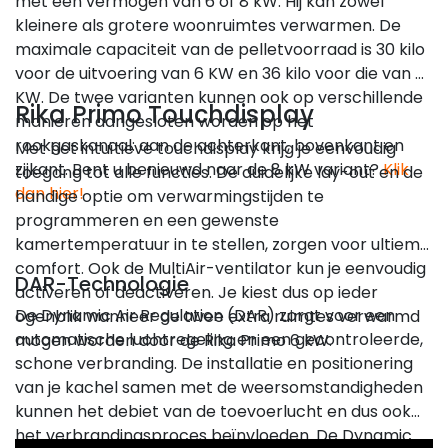
met een vermogen van 6 of 8 kW. Hij kan zowel
kleinere als grotere woonruimtes verwarmen. De
maximale capaciteit van de pelletvoorraad is 30 kilo
voor de uitvoering van 6 KW en 36 kilo voor die van 8
KW. De twee varianten kunnen ook op verschillende
Rika Primo Touchdisplay
manieren aangesloten worden op het
rookgaskanaal: aan de achterkant, bovenkant en
Met het intuïtieve touchdisplay krijg je eenvoudig
zijkant. Bent u benieuwd naar de 8 kW variant?
Klik
toegang tot alle functies. De duidelijke lay-out en de
dan hier!
handige optie om verwarmingstijden te
programmeren en een gewenste
kamertemperatuur in te stellen, zorgen voor ultiem
comfort. Ook de MultiAir-ventilator kun je eenvoudig
DAR-Technologie
activeren of deactiveren. Je kiest dus op ieder
De Dynamic Air Regulation (DAR) zorgt voor een
ogenblik wanneer de twee extra ruimtes verwarmd
automatische luchtregeling en een gecontroleerde,
mogen worden door de Rika Primo 6 kW.
schone verbranding. De installatie en positionering
van je kachel samen met de weersomstandigheden
kunnen het debiet van de toevoerlucht en dus ook
het verbrandingsproces beïnvloeden. De Dynamic