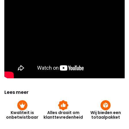
Air Regulation (DAR) regelt de ventilatorsnelheid
automatisch en flexibel en zorgt zo voor een nog
stillere werking, een bijzonder mooi en rustig
vlammenbeeld en een geoptimaliseerde
verbranding.
Lees meer
Kwaliteit is
Alles draait om
Wij bieden een
onbetwistbaar
klanttevredenheid
totaalpakket