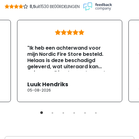
8,5
uit
1530 BE00RDELINGEN
"Ik heb een achterwand voor
mijn Nordic Fire Store besteld.
Helaas is deze beschadigd
geleverd, wat uiteraard kan
gebeuren. Direct na ontvangst
heb ik contact opgenomen met
Luuk Hendriks
de klantenservice. Helaas
05-08-2026
verloopt de communicatie erg
moeizaam; tussen de e-
mailwisselingen zit telkens
ongeveer een week. Hierdoor
duurt de afhandeling onnodig
lang. Ik hoop dat dit spoedig
wordt opgelost en dat ik op
korte termijn een nieuwe,