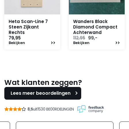
Heta Scan-Line 7
Wanders Black
Steen Zijkant
Diamond Compact
Rechts
Achterwand
Oorspronkelijke
Huidige
79,95
112,95
99,-
Bekijken
Bekijken
prijs
prijs
was:
is:
112,95.
99,-.
Wat klanten zeggen?
Lees meer beoordelingen
8,5
uit
1530 BE00RDELINGEN