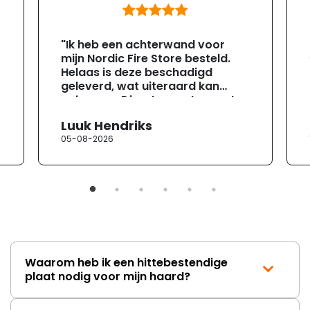
"Ik heb een achterwand voor
mijn Nordic Fire Store besteld.
Helaas is deze beschadigd
geleverd, wat uiteraard kan
gebeuren. Direct na ontvangst
heb ik contact opgenomen met
Luuk Hendriks
de klantenservice. Helaas
05-08-2026
verloopt de communicatie erg
moeizaam; tussen de e-
mailwisselingen zit telkens
ongeveer een week. Hierdoor
duurt de afhandeling onnodig
lang. Ik hoop dat dit spoedig
wordt opgelost en dat ik op
korte termijn een nieuwe,
onbeschadigde achterwand
Waarom heb ik een hittebestendige
mag ontvangen."
plaat nodig voor mijn haard?