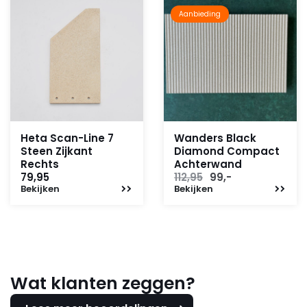
Aanbieding
Heta Scan-Line 7
Wanders Black
Steen Zijkant
Diamond Compact
Rechts
Achterwand
Oorspronkelijke
Huidige
79,95
112,95
99,-
Bekijken
Bekijken
prijs
prijs
was:
is:
112,95.
99,-.
Wat klanten zeggen?