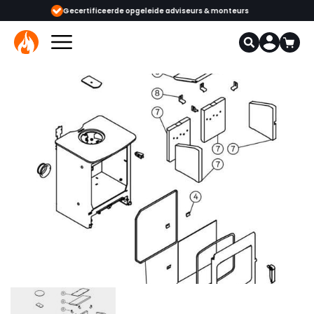
viseurs & monteurs
1000+ kachels en haarden in onze showrooms