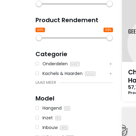
Product Rendement
60%
99%
Categorie
Onderdelen
6497
C
Kachels & Haarden
5560
Ha
LAAD MEER
57,
Pro
Model
Hangend
56
Inzet
83
Inbouw
486