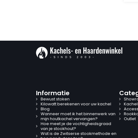
Informatie
Categ
Bewust stoken
Showr
Kilowatt berekenen voor uw kachel
Kachel
Blog
Access
Wanneer moet ik het binnenwerk van
Rookk
mijn houtkachel vervangen?
Outlet
Hoe meet je de vochtigheidsgraad
van je stookhout?
Wat is de Zwitserse stookmethode en