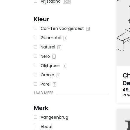
Vrijstaand
925
Kleur
Cor-Ten voorgeroest
4
Gunmetal
1
Naturel
2
Nero
1
Olijfgroen
1
Ch
Oranje
3
De
Parel
1
49
LAAD MEER
Pro
Merk
Aangeenbrug
Abcat