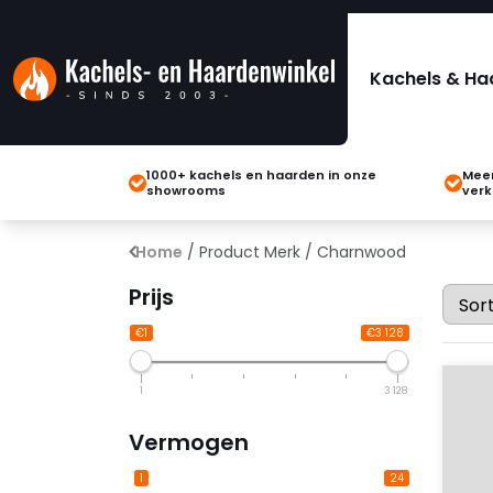
Kachels & Ha
1000+ kachels en haarden in onze
Meer
showrooms
verk
Home
/ Product Merk / Charnwood
Prijs
€1
€3 128
1
3 128
Vermogen
1
24