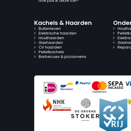
hoe pas ik deze toe?
Kachels & Haarden
Onder
Buitenleven
Houtha
Elektrische haarden
Pellet
Houthaarden
Elektr
Gashaarden
Gasha
CV haarden
Reparat
Pelletkachels
Barbecues & pizzaovens