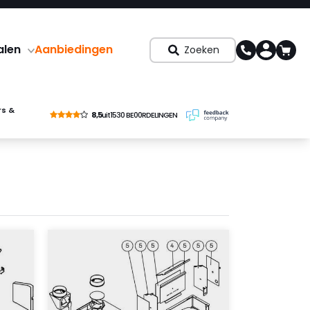
alen
Aanbiedingen
Zoeken
rs &
8,5
uit
1530 BE00RDELINGEN