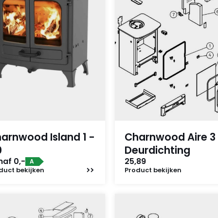
arnwood Island 1 -
Charnwood Aire 3
0
Deurdichting
af 0,-
25,89
A
duct
bekijken
Product
bekijken