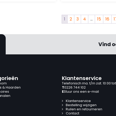
1
2
3
4
…
15
16
1
Vind o
orieën
Klantenservice
oom
Telefonisch ma. t/m zat. 10:00 tot
s & Haarden
T
0226 744 102
oires
E
Stuur ons een e-mail
analen
Klantenservice
Bestelling wijzigen
Ruilen en retourneren
Contact