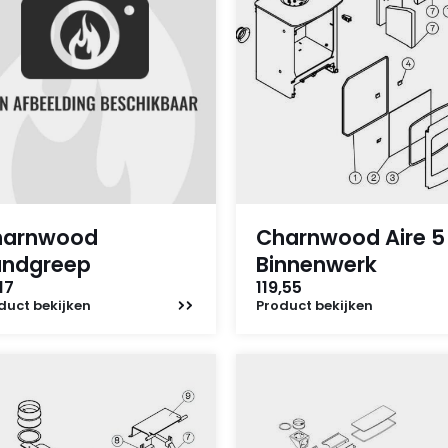
harnwood
Charnwood Aire 5
ndgreep
Binnenwerk
17
119,55
duct
bekijken
Product
bekijken