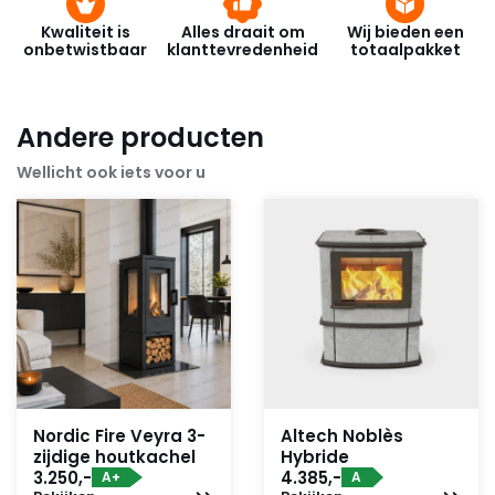
Kwaliteit is
Alles draait om
Wij bieden een
onbetwistbaar
klanttevredenheid
totaalpakket
Andere producten
Wellicht ook iets voor u
Nordic Fire Veyra 3-
Altech Noblès
zijdige houtkachel
Hybride
3.250,-
4.385,-
A+
A