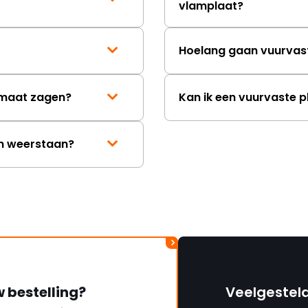
vlamplaat?
Hoelang gaan vuurvas
p maat zagen?
Kan ik een vuurvaste p
en weerstaan?
w bestelling?
Veelgestel