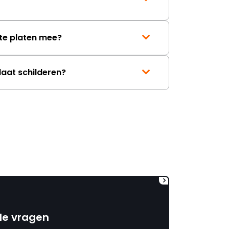
mag ontvangen."
te platen mee?
laat schilderen?
de vragen