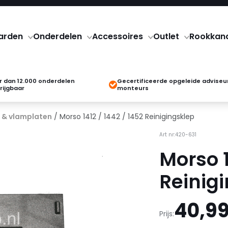
arden
Onderdelen
Accessoires
Outlet
Rookkan
 dan 12.000 onderdelen
Gecertificeerde opgeleide adviseu
rijgbaar
monteurs
 & vlamplaten
/ Morso 1412 / 1442 / 1452 Reinigingsklep
Art nr:420-631
Morso 1
Reinig
40,9
Prijs: