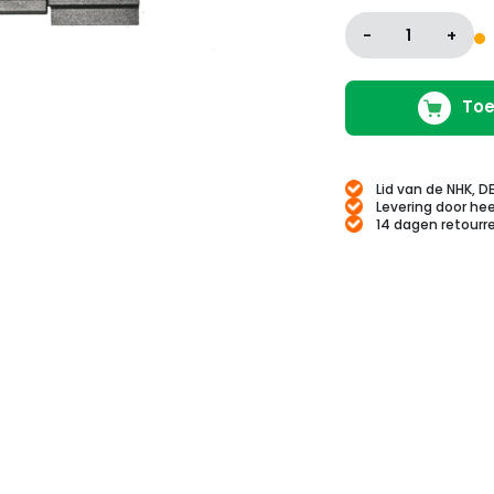
-
1
+
Toe
Lid van de NHK, D
Levering door hee
14 dagen retourr