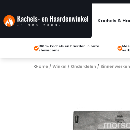
Kachels & Ha
1000+ kachels en haarden in onze
Meer
showrooms
verk
Home
/
Winkel
/
Onderdelen
/
Binnenwerken