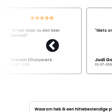
"Ik heb daar nu één keer
"Niets o
besteld"
steven Dhauwers
Judi G
02-07-2026
02-07-202
Waarom heb ik een hittebestendige p