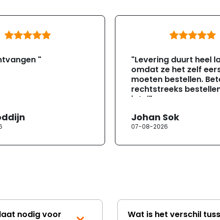
ntvangen "
"Levering duurt heel l
omdat ze het zelf eer
moeten bestellen. Bete
rechtstreeks bestellen
jotul"
oddijn
Johan Sok
6
07-08-2026
laat nodig voor
Wat is het verschil tus