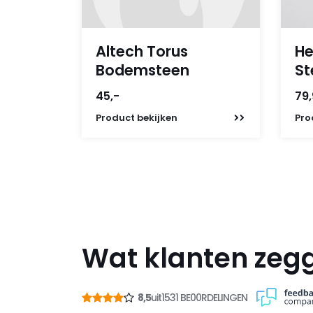
Altech Torus
He
Bodemsteen
St
45,-
79
Product
bekijken
Pro
Wat klanten zeg
8,5
uit
1531 BE00RDELINGEN