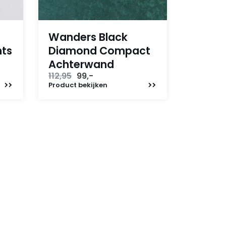
Wanders Black
hts
Diamond Compact
Achterwand
Oorspronkelijke
Huidige
112,95
99,-
prijs
prijs
Product
bekijken
was:
is:
112,95.
99,-.