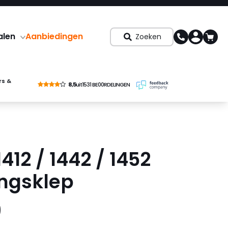
alen
Aanbiedingen
Zoeken
rs &
8,5
uit
1531 BE00RDELINGEN
412 / 1442 / 1452
ingsklep
9