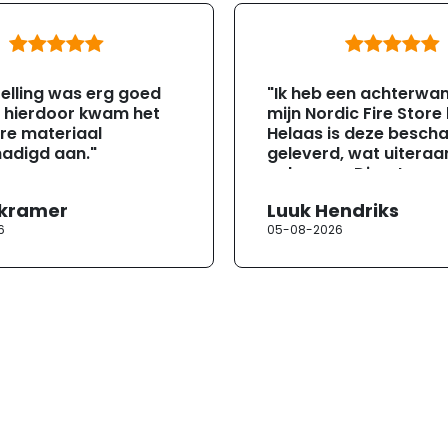
elling was erg goed
"Ik heb een achterwa
, hierdoor kwam het
mijn Nordic Fire Store
re materiaal
Helaas is deze besch
adigd aan."
geleverd, wat uiteraa
gebeuren. Direct na
ontvangst heb ik con
 kramer
Luuk Hendriks
opgenomen met de
6
05-08-2026
klantenservice. Helaa
verloopt de communi
erg moeizaam; tussen
mailwisselingen zit te
ongeveer een week. H
duurt de afhandeling
lang. Ik hoop dat dit spoedig
wordt opgelost en dat
korte termijn een nie
onbeschadigde acht
mag ontvangen."