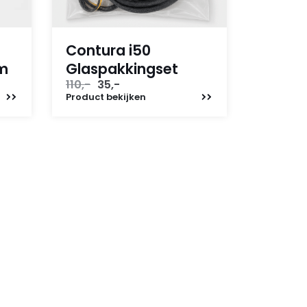
Contura i50
em
Glaspakkingset
Oorspronkelijke
Huidige
110,-
35,-
prijs
prijs
Product
bekijken
was:
is:
110,-.
35,-.