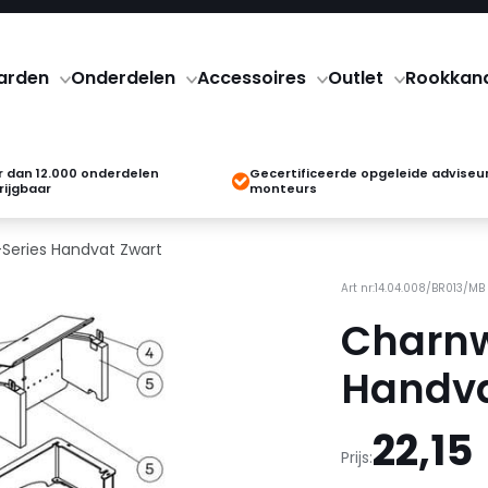
arden
Onderdelen
Accessoires
Outlet
Rookkan
 dan 12.000 onderdelen
Gecertificeerde opgeleide adviseu
rijgbaar
monteurs
Series Handvat Zwart
Art nr:14.04.008/BR013/MB
Charnw
Handva
22,15
Prijs: