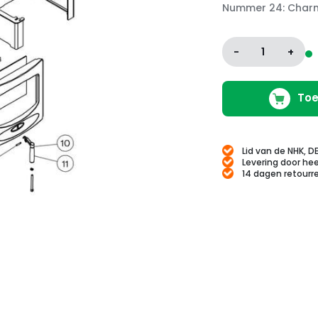
Nummer 24: Charn
-
1
+
Toe
Lid van de NHK, D
Levering door hee
14 dagen retourr