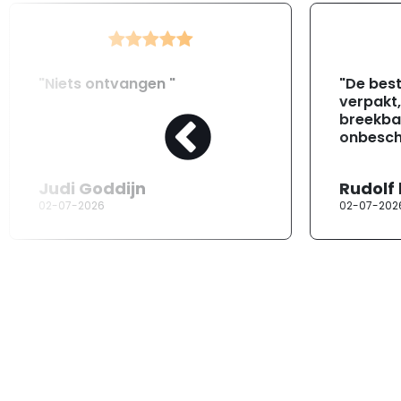
"Niets ontvangen "
"De best
verpakt
breekba
onbesch
Judi Goddijn
Rudolf
02-07-2026
02-07-202