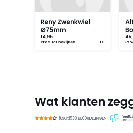
Reny Zwenkwiel
Al
Ø75mm
B
14,95
45,
Product
bekijken
Pro
Wat klanten zeg
8,5
uit
1530 BE00RDELINGEN