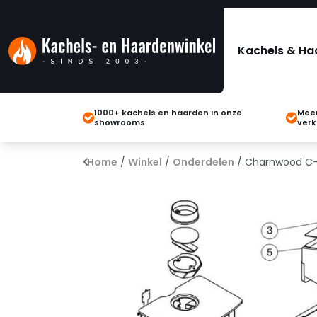
Kachels & Ha
1000+ kachels en haarden in onze
Meer
showrooms
verk
Home
/
Winkel
/
Onderdelen
/ Charnwood C-