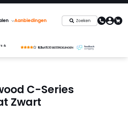
alen
Aanbiedingen
Zoeken
rs &
8,5
uit
1530 BE00RDELINGEN
ood C-Series
t Zwart