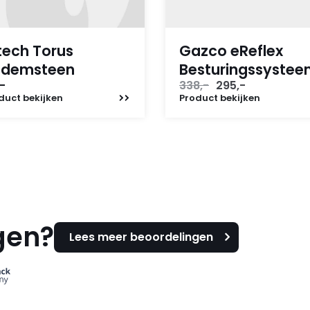
tech Torus
Gazco eReflex
odemsteen
Besturingssyste
Oorspronkelijke
Huidige
-
338,-
295,-
prijs
prijs
duct
bekijken
Product
bekijken
was:
is:
338,-.
295,-.
gen?
Lees meer beoordelingen