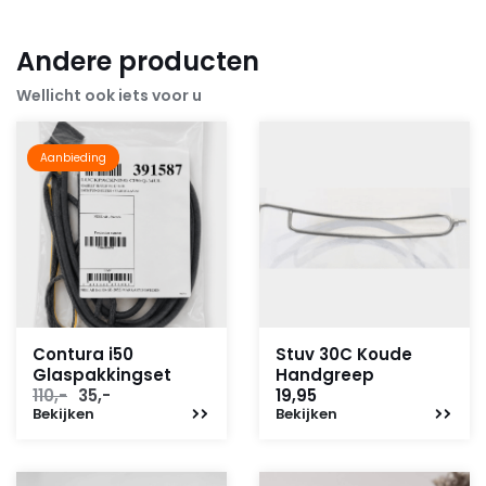
Andere producten
Wellicht ook iets voor u
Aanbieding
Contura i50
Stuv 30C Koude
Glaspakkingset
Handgreep
Oorspronkelijke
Huidige
110,-
35,-
19,95
Bekijken
prijs
prijs
Bekijken
was:
is:
110,-.
35,-.