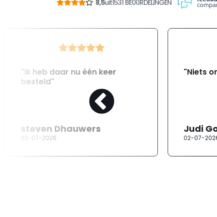
8,5
uit
1531 BE00RDELINGEN
"Ik heb daar nu één keer
"Niets o
besteld"
steven Dhauwers
Judi G
02-07-2026
02-07-202