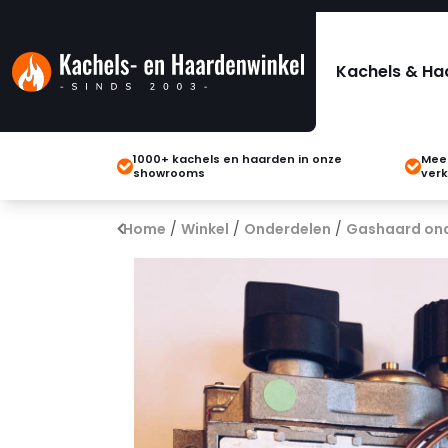
Kachels & Ha
1000+ kachels en haarden in onze
Meer
showrooms
verk
Home
/
Winkel
/
Onderdelen
/
Gashaard on