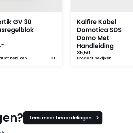
rtik GV 30
Kalfire Kabel
sregelblok
Domotica SDS
Domo Met
,-
Handleiding
35,50
duct
bekijken
Product
bekijken
gen?
Lees meer beoordelingen