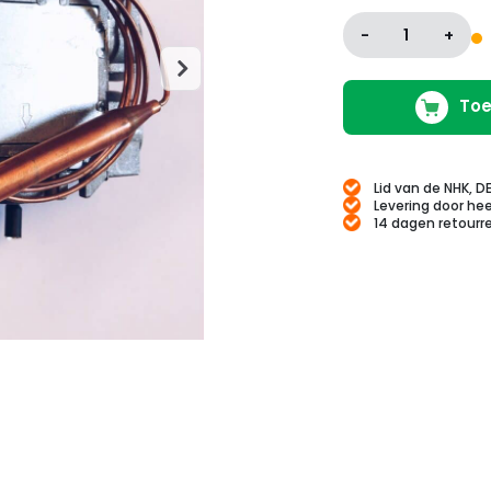
-
1
+
Toe
Lid van de NHK, D
Levering door hee
14 dagen retourr