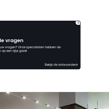
korte termijn een nieuwe,
onbeschadigde achterwand
mag ontvangen."
de vragen
 uw vragen? Onze specialisten hebben de
op een rijtje gezet
Bekijk de antwoorden