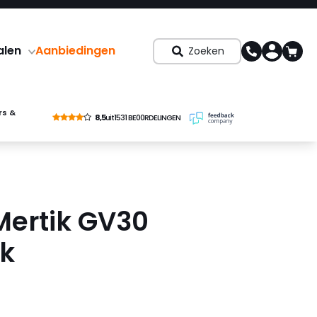
alen
Aanbiedingen
Zoeken
rs &
8,5
uit
1531 BE00RDELINGEN
Mertik GV30
k