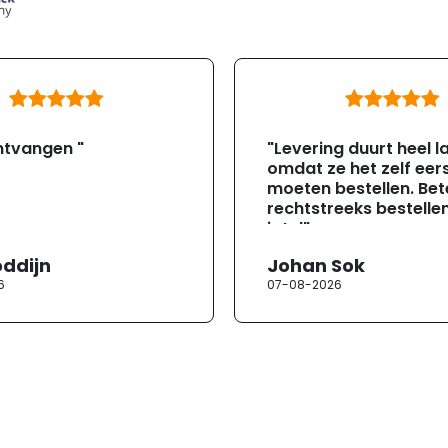
ntvangen "
"Levering duurt heel l
omdat ze het zelf eer
moeten bestellen. Bete
rechtstreeks bestellen
jotul"
oddijn
Johan Sok
6
07-08-2026