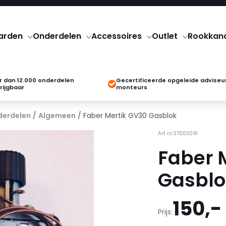
arden
Onderdelen
Accessoires
Outlet
Rookkan
 dan 12.000 onderdelen
Gecertificeerde opgeleide adviseu
rijgbaar
monteurs
derdelen
/
Algemeen
/ Faber Mertik GV30 Gasblok
Art nr:37003091
Faber 
Gasblo
150,-
Prijs: