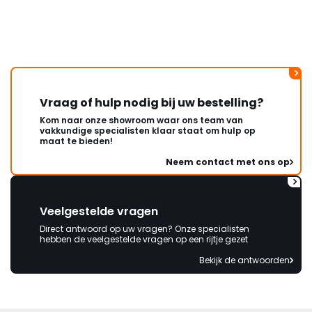
lang. Ik hoop dat dit spoedig
wordt opgelost en dat ik op
korte termijn een nieuwe,
onbeschadigde achterwand
mag ontvangen."
Vraag of hulp nodig bij uw bestelling?
Kom naar onze showroom waar ons team van
vakkundige specialisten klaar staat om hulp op
maat te bieden!
Neem contact met ons op
Veelgestelde vragen
Direct antwoord op uw vragen? Onze specialisten
hebben de veelgestelde vragen op een rijtje gezet
Bekijk de antwoorden