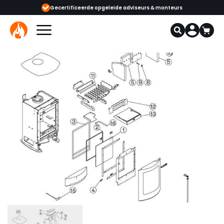
Gecertificeerde opgeleide adviseurs & monteurs
1000+ kachels en 