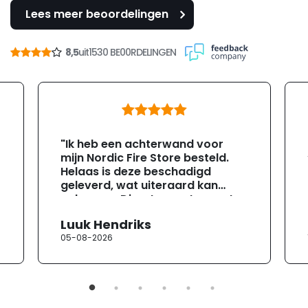
Lees meer beoordelingen
8,5
uit
1530 BE00RDELINGEN
"Ik heb een achterwand voor
mijn Nordic Fire Store besteld.
Helaas is deze beschadigd
geleverd, wat uiteraard kan
gebeuren. Direct na ontvangst
heb ik contact opgenomen met
Luuk Hendriks
de klantenservice. Helaas
05-08-2026
verloopt de communicatie erg
moeizaam; tussen de e-
mailwisselingen zit telkens
ongeveer een week. Hierdoor
duurt de afhandeling onnodig