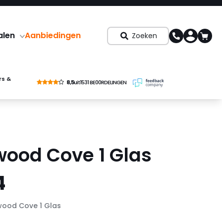
alen
Aanbiedingen
Zoeken
rs &
8,5
uit
1531 BE00RDELINGEN
ood Cove 1 Glas
4
ood Cove 1 Glas