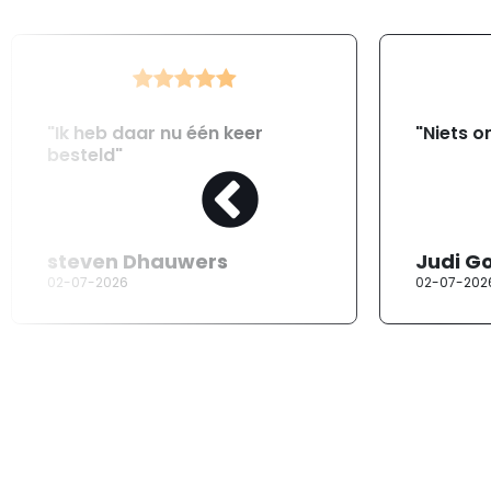
"Ik heb daar nu één keer
"Niets o
besteld"
steven Dhauwers
Judi G
02-07-2026
02-07-202