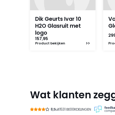
Dik Geurts Ivar 10
Va
H2O Glasruit met
Gl
logo
299
157,95
Product
bekijken
Pro
Wat klanten zeg
8,5
uit
1531 BE00RDELINGEN