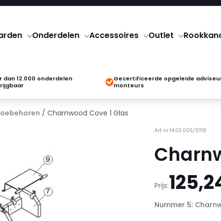
arden
Onderdelen
Accessoires
Outlet
Rookkan
 dan 12.000 onderdelen
Gecertificeerde opgeleide adviseu
rijgbaar
monteurs
 toebehoren
/ Charnwood Cove 1 Glas
Art nr:14.03.006/SY18
Charnw
125,2
Prijs:
Nummer 5: Charnw