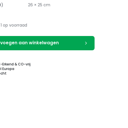
H)
26 × 25 cm
1 op voorraad
voegen aan winkelwagen
E-Erkend & CO-vrij
l Europa
echt