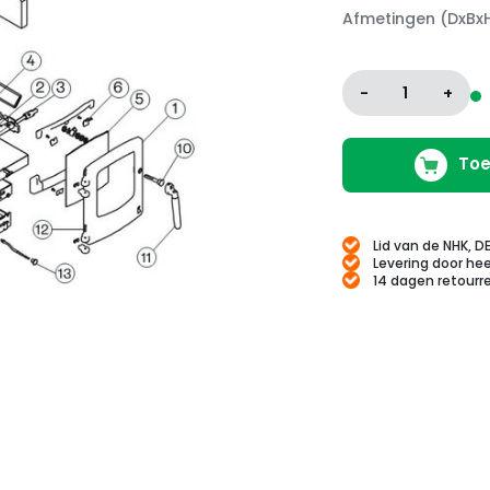
Afmetingen (DxBx
-
1
+
Toe
Lid van de NHK, D
Levering door hee
14 dagen retourr