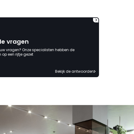
mag ontvangen."
de vragen
 uw vragen? Onze specialisten hebben de
op een rijtje gezet
Bekijk de antwoorden