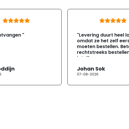
ntvangen "
"Levering duurt heel l
omdat ze het zelf eer
moeten bestellen. Bete
rechtstreeks bestellen
jotul"
oddijn
Johan Sok
6
07-08-2026