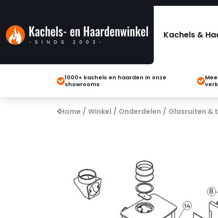
Kachels & Ha
1000+ kachels en haarden in onze
Meer
showrooms
verk
Home
/
Winkel
/
Onderdelen
/
Glasruiten &