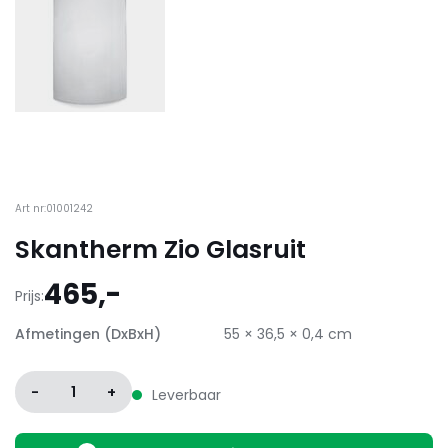
Art nr:01001242
Skantherm Zio Glasruit
465,-
Prijs:
Afmetingen (DxBxH)
55 × 36,5 × 0,4 cm
-
1
+
Leverbaar