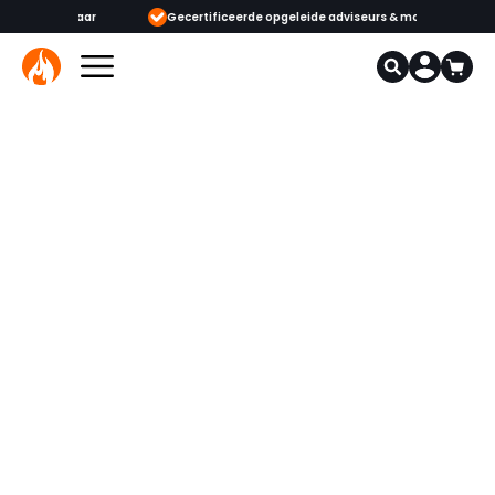
ijgbaar
Gecertificeerde opgeleide adviseurs & monteurs
1000+