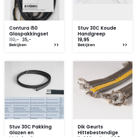
Contura i50
Stuv 30C Koude
Glaspakkingset
Handgreep
Oorspronkelijke
Huidige
110,-
35,-
19,95
Bekijken
prijs
prijs
Bekijken
was:
is:
110,-.
35,-.
Stuv 30C Pakking
Dik Geurts
Glazen en
Hittebestendige