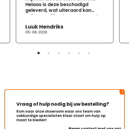
Helaas is deze beschadigd
geleverd, wat uiteraard kan
gebeuren. Direct na ontvangst
heb ik contact opgenomen met
Luuk Hendriks
de klantenservice. Helaas
05-08-2026
verloopt de communicatie erg
moeizaam; tussen de e-
mailwisselingen zit telkens
ongeveer een week. Hierdoor
duurt de afhandeling onnodig
lang. Ik hoop dat dit spoedig
wordt opgelost en dat ik op
korte termijn een nieuwe,
onbeschadigde achterwand
mag ontvangen."
Vraag of hulp nodig bij uw bestelling?
Kom naar onze showroom waar ons team van
vakkundige specialisten klaar staat om hulp op
maat te bieden!
Neem contact met ons op