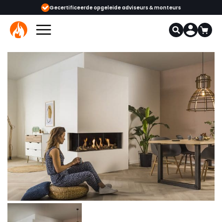
ijgbaar
Gecertificeerde opgeleide adviseurs & monteurs
1000+