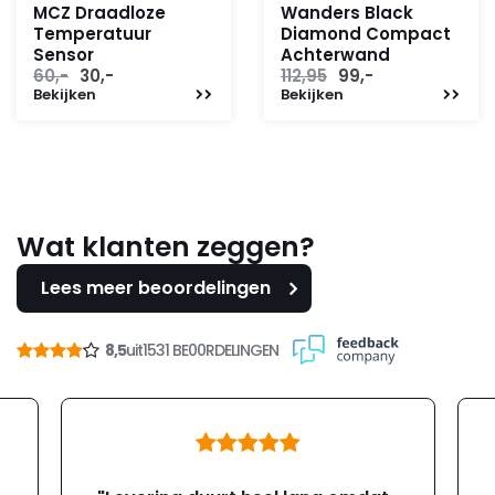
MCZ Draadloze
Wanders Black
Temperatuur
Diamond Compact
Sensor
Achterwand
Oorspronkelijke
Huidige
Oorspronkelijke
Huidige
60,-
30,-
112,95
99,-
Bekijken
prijs
prijs
Bekijken
prijs
prijs
was:
is:
was:
is:
60,-.
30,-.
112,95.
99,-.
Wat klanten zeggen?
Lees meer beoordelingen
8,5
uit
1531 BE00RDELINGEN