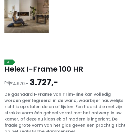
A
Helex I-Frame 100 HR
Oorspronkelijke
Huidige
3.727,-
Prijs:
4.970,-
prijs
prijs
De gashaard
I-Frame
van
Trim-line
kan volledig
was:
is:
worden geïntegreerd in de wand, waarbij er nauwelijks
4.970,-.
3.727,-.
zicht is op stalen delen of lijsten. Een haard die met zijn
strakke vorm één geheel vormt met het ontwerp in uw
kamer, of deze nu klassiek of modern is ingericht. De
fraaie grote vorm van het glas geven een prachtig zicht
op het realistische vlammenspel.