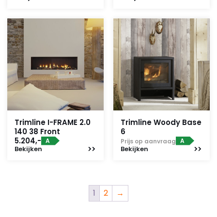
Trimline I-FRAME 2.0
Trimline Woody Base
140 38 Front
6
5.204,-
A
A
Prijs op aanvraag
Bekijken
Bekijken
1
2
→