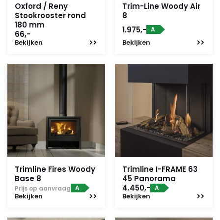
Oxford / Reny
Trim-Line Woody Air
Stookrooster rond
8
180 mm
1.975,-
A
66,-
Bekijken
Bekijken
Trimline Fires Woody
Trimline I-FRAME 63
Base 8
45 Panorama
4.450,-
A
A
Prijs op aanvraag
Bekijken
Bekijken