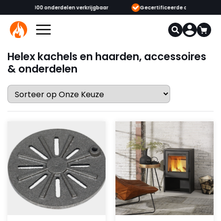
ijgbaar
Gecertificeerde opgeleide adviseurs & monteurs
1000+
Helex kachels en haarden, accessoires
& onderdelen