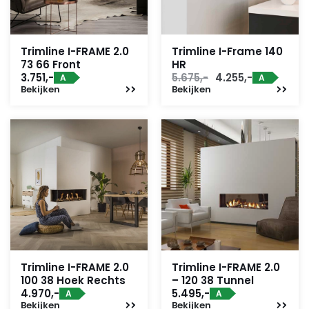
Trimline I-FRAME 2.0
Trimline I-Frame 140
73 66 Front
HR
Oorspronkelijke
Huidige
3.751,-
5.675,-
4.255,-
A
A
Bekijken
Bekijken
prijs
prijs
was:
is:
5.675,-.
4.255,-.
Trimline I-FRAME 2.0
Trimline I-FRAME 2.0
100 38 Hoek Rechts
– 120 38 Tunnel
4.970,-
5.495,-
A
A
Bekijken
Bekijken