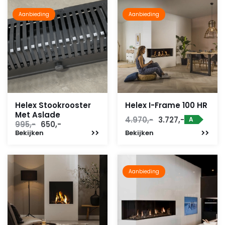
Aanbieding
Aanbieding
Helex Stookrooster
Helex I-Frame 100 HR
Met Aslade
Oorspronkelijke
Huidige
4.970,-
3.727,-
A
Oorspronkelijke
Huidige
995,-
650,-
prijs
prijs
Bekijken
prijs
prijs
Bekijken
was:
is:
was:
is:
4.970,-.
3.727,-.
995,-.
650,-.
Aanbieding