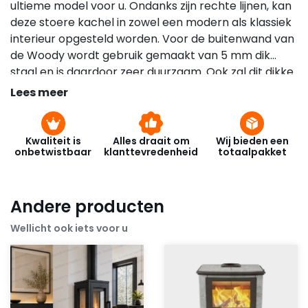
ultieme model voor u. Ondanks zijn rechte lijnen, kan
deze stoere kachel in zowel een modern als klassiek
interieur opgesteld worden. Voor de buitenwand van
de Woody wordt gebruik gemaakt van 5 mm dik
staal en is daardoor zeer duurzaam. Ook zal dit dikke
materiaal lang zijn warmte vasthouden.
Lees meer
Kwaliteit is
Alles draait om
Wij bieden een
onbetwistbaar
klanttevredenheid
totaalpakket
Andere producten
Wellicht ook iets voor u