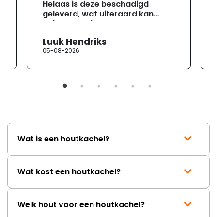
Helaas is deze beschadigd
geleverd, wat uiteraard kan
gebeuren. Direct na ontvangst
heb ik contact opgenomen met
Luuk Hendriks
de klantenservice. Helaas
05-08-2026
verloopt de communicatie erg
moeizaam; tussen de e-
mailwisselingen zit telkens
ongeveer een week. Hierdoor
duurt de afhandeling onnodig
lang. Ik hoop dat dit spoedig
wordt opgelost en dat ik op
korte termijn een nieuwe,
onbeschadigde achterwand
Wat is een houtkachel?
mag ontvangen."
Wat kost een houtkachel?
Welk hout voor een houtkachel?