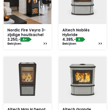
Nordic Fire Veyra 3-
Altech Noblès
zijdige houtkachel
Hybride
3.250,-
4.385,-
A+
A
Bekijken
Bekijken
Altech Max H Depot
Altech Grande