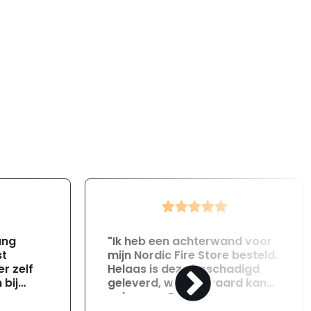
ang
"Ik heb een achterwand voor
st
mijn Nordic Fire Store besteld.
r zelf
Helaas is deze beschadigd
 bij
geleverd, wat uiteraard kan
gebeuren. Direct na
ontvangst heb ik contact