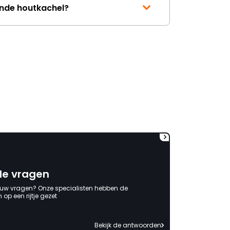
ende houtkachel?
de vragen
 uw vragen? Onze specialisten hebben de
op een rijtje gezet
Bekijk de antwoorden