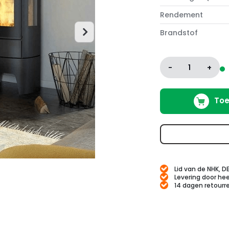
Rendement
Brandstof
-
1
+
Toe
Lid van de NHK, D
Levering door hee
14 dagen retourr