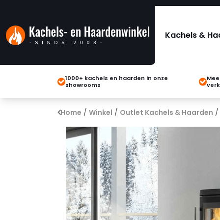
Kachels & Ha
1000+ kachels en haarden in onze
Meer
showrooms
verk
Home
/
Winkel
/
Outlet Kachels & Haarden