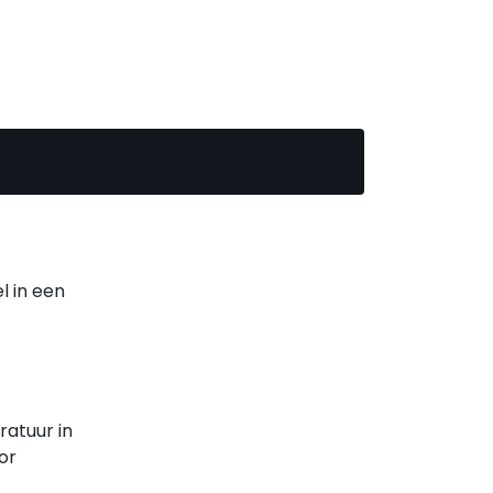
l in een
ratuur in
or