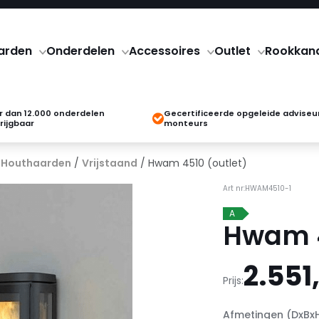
arden
Onderdelen
Accessoires
Outlet
Rookkan
 dan 12.000 onderdelen
Gecertificeerde opgeleide adviseu
rijgbaar
monteurs
/
Houthaarden
/
Vrijstaand
/ Hwam 4510 (outlet)
Art nr:HWAM4510-1
A
Hwam 4
2.551
Prijs:
Afmetingen (DxBx