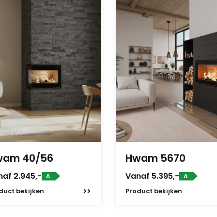
wam 40/56
Hwam 5670
af 2.945,-
Vanaf 5.395,-
A
A
duct
bekijken
Product
bekijken