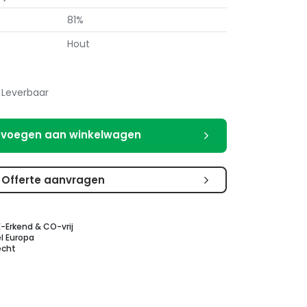
81%
Hout
Leverbaar
voegen aan winkelwagen
Offerte aanvragen
E-Erkend & CO-vrij
l Europa
echt