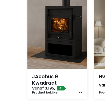
JAcobus 9
H
Kwadraat
Van
Vanaf 3.195,-
A
Product
bekijken
Pro