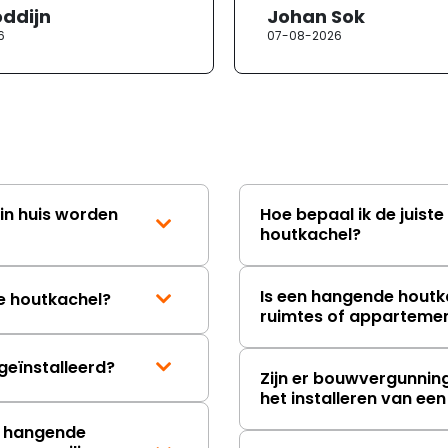
oddijn
Johan Sok
6
07-08-2026
in huis worden
Hoe bepaal ik de juist
houtkachel?
Is een hangende houtka
e houtkachel?
ruimtes of apparteme
eïnstalleerd?
Zijn er bouwvergunnin
het installeren van e
n hangende