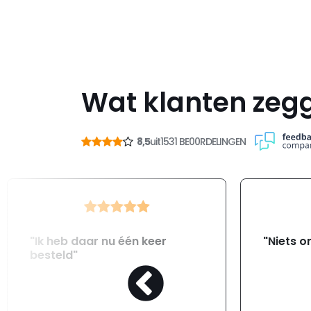
Wat klanten zeg
8,5
uit
1531 BE00RDELINGEN
"Ik heb daar nu één keer
"Niets o
besteld"