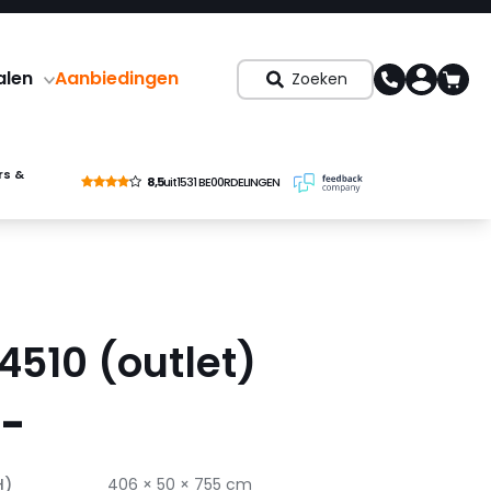
alen
Aanbiedingen
Zoeken
rs &
8,5
uit
1531 BE00RDELINGEN
510 (outlet)
,-
H)
406 × 50 × 755 cm