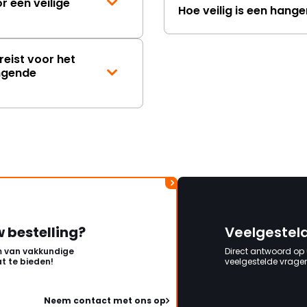
 een veilige
Hoe veilig is een hang
reist voor het
angende
w bestelling?
Veelgestel
 van vakkundige
Direct antwoord op
t te bieden!
veelgestelde vragen 
Neem contact met ons op