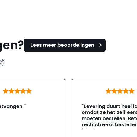
gen?
Lees meer beoordelingen
ntvangen "
"Levering duurt heel l
omdat ze het zelf eer
moeten bestellen. Bete
rechtstreeks bestellen
jotul"