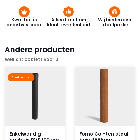
Kwaliteit is
Alles draait om
Wij bieden een
onbetwistbaar
klanttevredenheid
totaalpakket
Andere producten
Wellicht ook iets voor u
Aanbieding
Enkelwandig
Forno Cor-ten staal
pasbuis RVS 100 cm
buis 1000mm