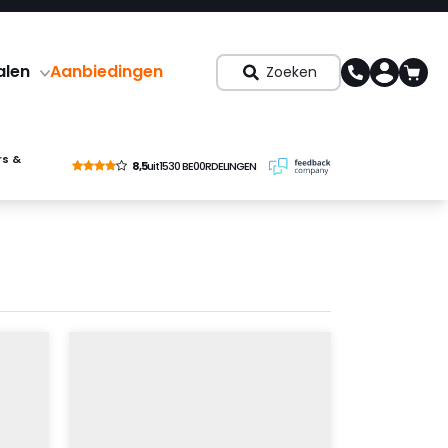
alen
Aanbiedingen
Zoeken
rs &
8,5
uit
1530 BE00RDELINGEN