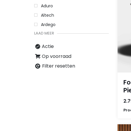
Aduro
Altech
Ardego
LAAD MEER
Actie
Op voorraad
Filter resetten
Fo
Pi
2.7
Pro