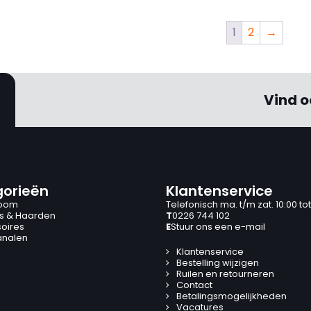
1
2
→
Vind o
orieën
Klantenservice
oom
Telefonisch ma. t/m zat. 10:00 tot
s & Haarden
T
0226 744 102
oires
E
Stuur ons een e-mail
analen
Klantenservice
Bestelling wijzigen
Ruilen en retourneren
Contact
Betalingsmogelijkheden
Vacatures