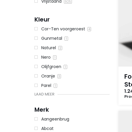
Vrijstaand
925
Kleur
Cor-Ten voorgeroest
4
Gunmetal
1
Naturel
2
Nero
1
Olijfgroen
1
Fo
Oranje
3
St
Parel
1
1.2
LAAD MEER
Pro
Merk
Aangeenbrug
Abcat