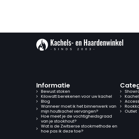
Informatie
Categ
Bewust stoken
Showr
Kilowatt berekenen voor uw kachel
Kachel
Blog
Access
Wanneer moet ik het binnenwerk van
Rookk
mijn houtkachel vervangen?
Outlet
Hoe meet je de vochtigheidsgraad
van je stookhout?
Wat is de Zwitserse stookmethode en
hoe pas ik deze toe?