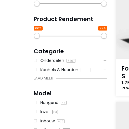
Product Rendement
60%
99%
Categorie
Onderdelen
6497
Fo
Kachels & Haarden
5560
S
LAAD MEER
1.7
Pro
Model
Hangend
56
Inzet
83
Inbouw
486