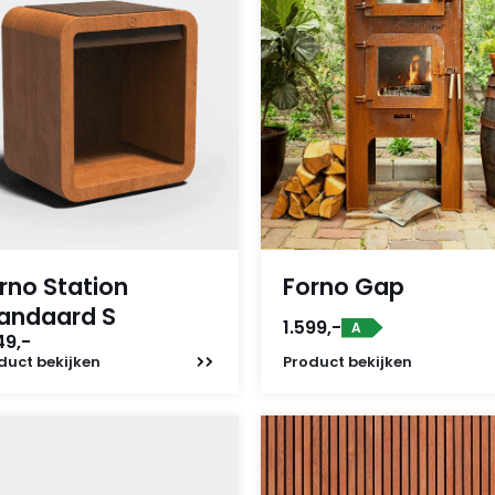
rno Station
Forno Gap
andaard S
1.599,-
A
49,-
duct
bekijken
Product
bekijken