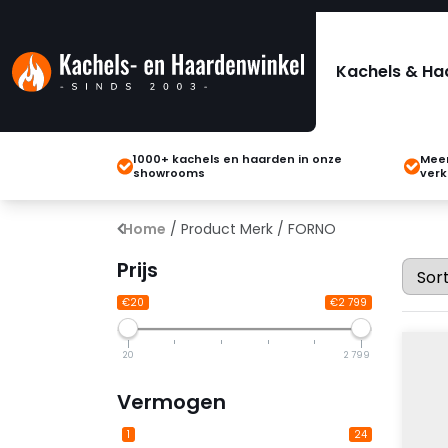
Kachels & Ha
1000+ kachels en haarden in onze
Meer
showrooms
verk
Home
/ Product Merk / FORNO
Prijs
€20
€2 799
20
2 799
Vermogen
1
24