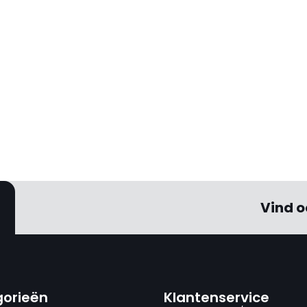
Vind o
orieën
Klantenservice