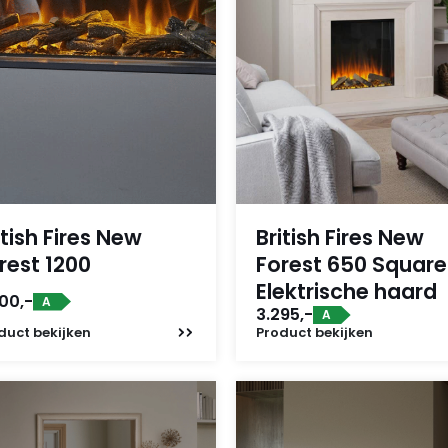
itish Fires New
British Fires New
rest 1200
Forest 650 Square
Elektrische haard
00,-
A
3.295,-
A
duct
bekijken
Product
bekijken