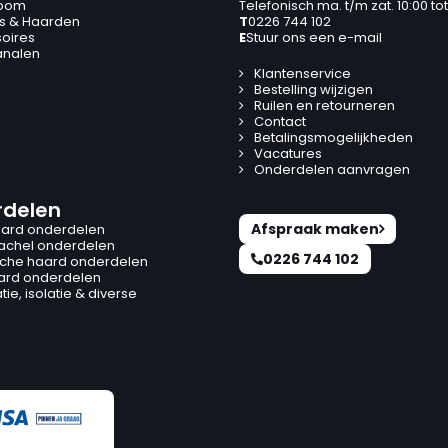
oom
Telefonisch ma. t/m zat. 10:00 tot
s & Haarden
T
0226 744 102
oires
E
Stuur ons een e-mail
analen
Klantenservice
Bestelling wijzigen
Ruilen en retourneren
Contact
Betalingsmogelijkheden
Vacatures
Onderdelen aanvragen
delen
Afspraak maken
ard onderdelen
kachel onderdelen
0226 744 102
ische haard onderdelen
ard onderdelen
ie, isolatie & diverse