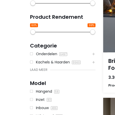
Product Rendement
60%
99%
Categorie
Onderdelen
6497
Br
Kachels & Haarden
5560
Fo
LAAD MEER
3.3
Model
Pro
Hangend
56
Inzet
83
Inbouw
486