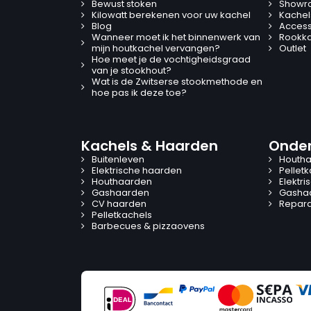
Bewust stoken
Showr
Kilowatt berekenen voor uw kachel
Kachel
Blog
Access
Wanneer moet ik het binnenwerk van
Rookk
mijn houtkachel vervangen?
Outlet
Hoe meet je de vochtigheidsgraad
van je stookhout?
Wat is de Zwitserse stookmethode en
hoe pas ik deze toe?
Kachels & Haarden
Onder
Buitenleven
Houtha
Elektrische haarden
Pellet
Houthaarden
Elektr
Gashaarden
Gasha
CV haarden
Reparat
Pelletkachels
Barbecues & pizzaovens