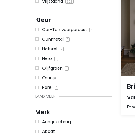
Vrijstaand
925
Kleur
Cor-Ten voorgeroest
4
Gunmetal
1
Naturel
2
Nero
1
Olijfgroen
1
Oranje
3
Br
Parel
1
LAAD MEER
Van
Pro
Merk
Aangeenbrug
Abcat