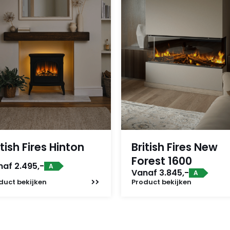
itish Fires Hinton
British Fires New
Forest 1600
af 2.495,-
A
Vanaf 3.845,-
A
duct
bekijken
Product
bekijken