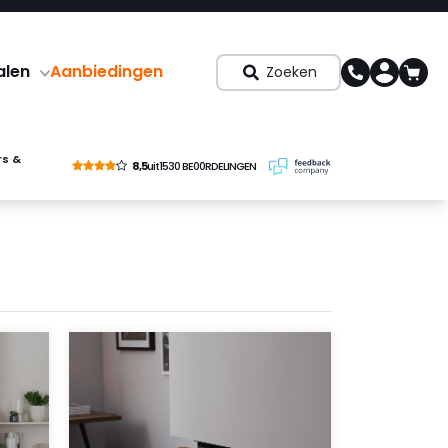
alen
Aanbiedingen
Zoeken
rs &
8,5
uit
1530 BE00RDELINGEN