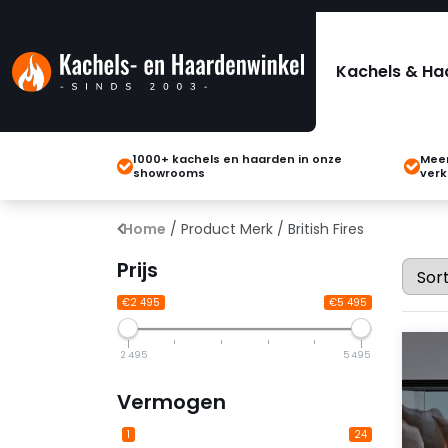
Kachels & Ha
1000+ kachels en haarden in onze
Meer
showrooms
verk
Home
/ Product Merk / British Fires
Prijs
€2 495
€5 495
2 495
5 495
Vermogen
1
24