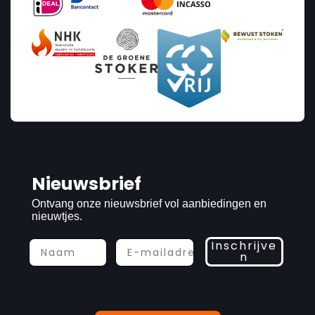
Prijs
Nieuwsbrief
€32
€9 150
Ontvang onze nieuwsbrief vol aanbiedingen en
nieuwtjes.
32
9 150
Inschrijve
n
Vermogen
1
9.9