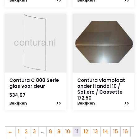
Bekijken
Bekijken
Contura C 800 Serie
Contura vlamplaat
glas voor deur
onder Handol 10 /
Sofiero / Cassette
534,97
172,50
Bekijken
Bekijken
←
1
2
3
…
8
9
10
11
12
13
14
15
16