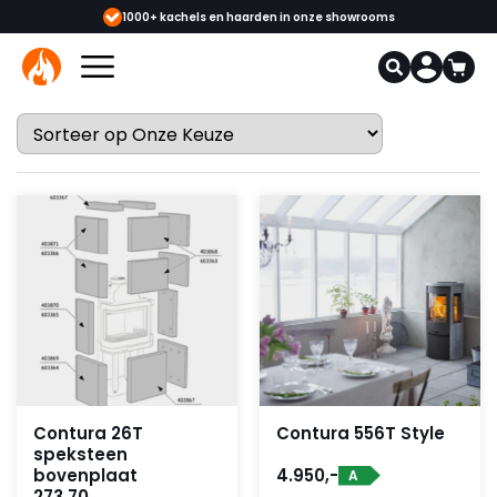
 & monteurs
1000+ kachels en haarden in onze showrooms
Mee
Contura 26T
Contura 556T Style
speksteen
bovenplaat
4.950,-
A
273,70