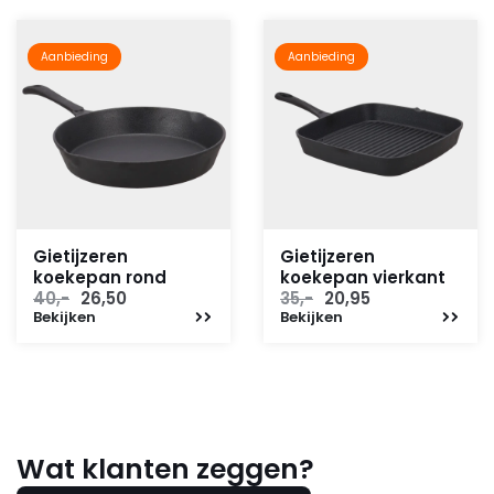
Aanbieding
Aanbieding
Gietijzeren
Gietijzeren
koekepan rond
koekepan vierkant
Oorspronkelijke
Huidige
Oorspronkelijke
Huidige
40,-
26,50
35,-
20,95
Bekijken
prijs
prijs
Bekijken
prijs
prijs
was:
is:
was:
is:
40,-.
26,50.
35,-.
20,95.
Wat klanten zeggen?