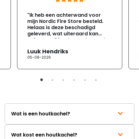
"Ik heb een achterwand voor
mijn Nordic Fire Store besteld.
Helaas is deze beschadigd
geleverd, wat uiteraard kan
gebeuren. Direct na ontvangst
heb ik contact opgenomen met
Luuk Hendriks
de klantenservice. Helaas
05-08-2026
verloopt de communicatie erg
moeizaam; tussen de e-
mailwisselingen zit telkens
ongeveer een week. Hierdoor
duurt de afhandeling onnodig
lang. Ik hoop dat dit spoedig
wordt opgelost en dat ik op
korte termijn een nieuwe,
onbeschadigde achterwand
Wat is een houtkachel?
mag ontvangen."
Wat kost een houtkachel?