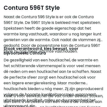
Contura 596T Style
Naast de Contura 596 Style is er ook de Contura
596T Style. De 596T Style is bekleed met speksteen.
Speksteen heeft de goede eigenschap dat het
warmte lang vasthoudt, waardoor u nog langer kunt
genieten van de warmte. Ook nadat de vlammen zijn
gedoofd. Door de powerstone kan de Contura 596T
Stook verantwoord, kies bewust, voor
Style nu nog meer warmte vasthouden.
bijvoorbeeld Contura
De gezelligheid van een houtkachel, de warmte en
het schitterende vlammenspel is voor veel mensen
dé reden om een houtkachel aan te schaffen. Naast
de perfecte sfeer zorgt een houtkachel ook voor
een lagere energierekening. Maar moderne
houtkachels bieden u nóg meer. Zij zijn geproduceerd
volgens de hoogste kwaliteitsnormen, waarnaast
Kiest u voor een kachel die valt onder Bewust Stoken,
uitstekende kwaliteit, milieu en duurzaamheid het
dan bent u verzekerd van een haard die voldoet aan
uitgangspunt zijn.