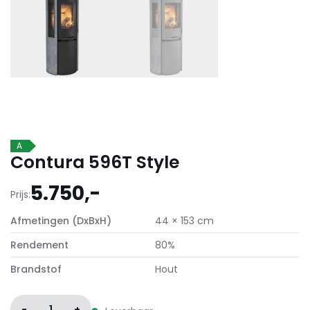
A
Contura 596T Style
5.750,-
Prijs:
Afmetingen (DxBxH)
44 × 153 cm
Rendement
80%
Brandstof
Hout
-
1
+