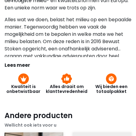
de hoogste milieu- en kwaliteitsnormen van Europa.
Een unieke norm waar we trots op zijn.
Alles wat we doen, belast het milieu op een bepaalde
manier. Tegenwoordig hebben we vaak de
mogelijkheid om te bepalen in welke mate we het
milieu belasten. Om deze reden is in 2016 Bewust
Stoken opgericht, een onafhankelijk adviserend
orgaan met vakkundige adviespunten door heel
Nederland, dat gehoor geeft aan de groeiende
Lees meer
behoefte om een zo goed mogelijk onafhankelijk
advies te geven.
Kwaliteit is
Alles draait om
Wij bieden een
onbetwistbaar
klanttevredenheid
totaalpakket
Andere producten
Wellicht ook iets voor u