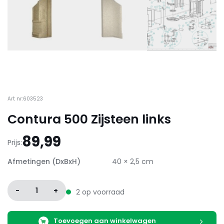
Art nr:603523
Contura 500 Zijsteen links
89,99
Prijs:
Afmetingen (DxBxH)
40 × 2,5 cm
-
1
+
2 op voorraad
Toevoegen aan winkelwagen