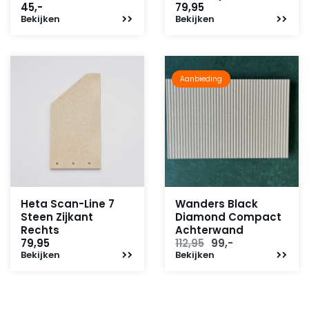
45,-
79,95
Bekijken
Bekijken
Aanbieding
Heta Scan-Line 7
Wanders Black
Steen Zijkant
Diamond Compact
Rechts
Achterwand
Oorspronkelijke
Huidige
79,95
112,95
99,-
Bekijken
Bekijken
prijs
prijs
was:
is:
112,95.
99,-.