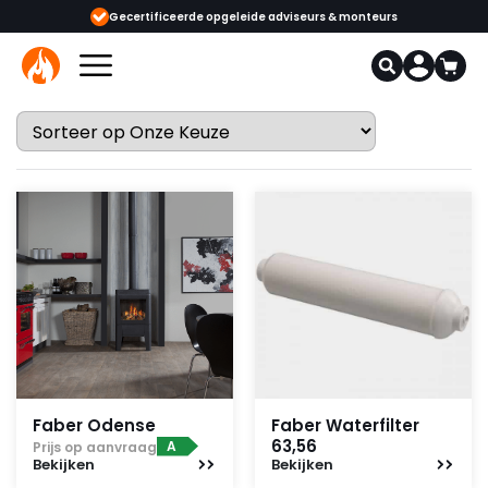
ijgbaar
Gecertificeerde opgeleide adviseurs & monteurs
1000+
Faber Odense
Faber Waterfilter
63,56
A
Prijs op aanvraag
Bekijken
Bekijken