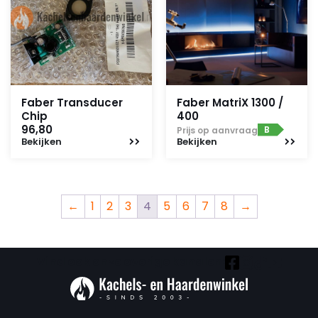
Faber Transducer
Faber MatriX 1300 /
Chip
400
96,80
B
Prijs op aanvraag
Bekijken
Bekijken
←
1
2
3
4
5
6
7
8
→
Vind ook onze overige kanalen: