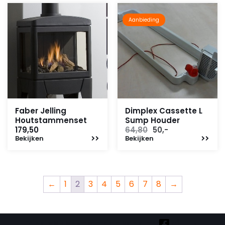
Aanbieding
Faber Jelling
Dimplex Cassette L
Houtstammenset
Sump Houder
Oorspronkelijke
Huidige
179,50
64,80
50,-
Bekijken
Bekijken
prijs
prijs
was:
is:
64,80.
50,-.
←
1
2
3
4
5
6
7
8
→
Vind ook onze overige kanalen: