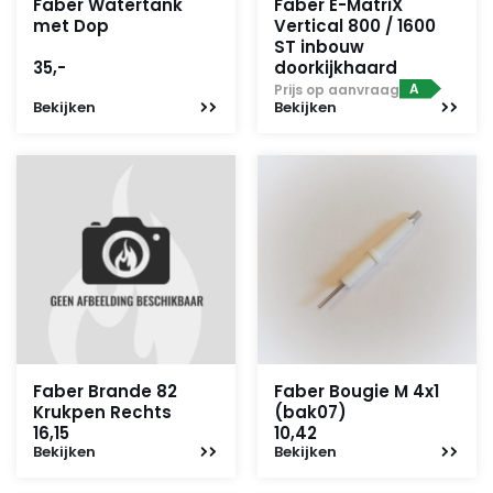
Faber Watertank
Faber E-MatriX
met Dop
Vertical 800 / 1600
ST inbouw
35,-
doorkijkhaard
A
Prijs op aanvraag
Bekijken
Bekijken
Faber Brande 82
Faber Bougie M 4x1
Krukpen Rechts
(bak07)
16,15
10,42
Bekijken
Bekijken