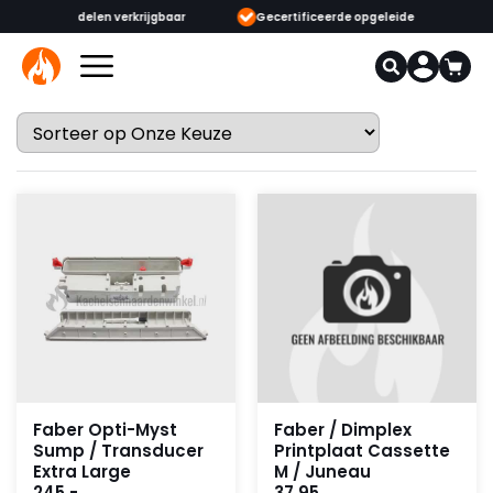
ijgbaar
Gecertificeerde opgeleide adviseurs & monteurs
1000+
Faber Opti-Myst
Faber / Dimplex
Sump / Transducer
Printplaat Cassette
Extra Large
M / Juneau
245,-
37,95